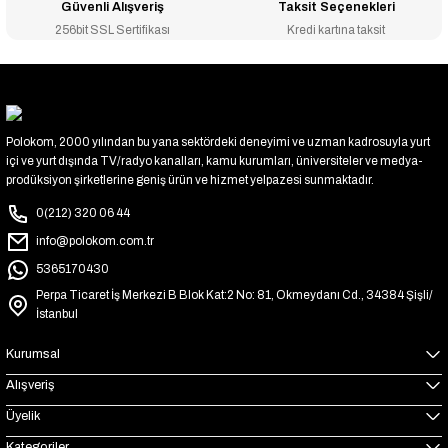
Güvenli Alışveriş
Taksit Seçenekleri
256bit SSL Sertifikası
Kredi kartına taksit
Polokom, 2000 yılından bu yana sektördeki deneyimi ve uzman kadrosuyla yurt
içi ve yurt dışında TV/radyo kanalları, kamu kurumları, üniversiteler ve medya-
prodüksiyon şirketlerine geniş ürün ve hizmet yelpazesi sunmaktadır.
0(212) 320 06 44
info@polokom.com.tr
5365170430
Perpa Ticaret İş Merkezi B Blok Kat:2 No: 81, Okmeydanı Cd., 34384 Şişli/
İstanbul
Kurumsal
Alışveriş
Üyelik
Kategoriler