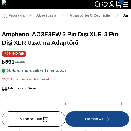
Anasayfa
Aksesuarlar
Adaptörler & Çeviriciler
Amph
Amphenol AC3F3FW 3 Pin Dişi XLR-3 Pin
Dişi XLR Uzatma Adaptörü
-40% İNDİRİM
₺591
₺985
Stokta var, şimdi sipariş ver hemen kargoda
*63,11 TL den başlayan taksitlerle!
Tahmini Kargo Süresi :
Sepete Ekle
Hemen Al