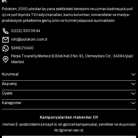
Polokom, 2000 yılından bu yana sektördeki deneyimi ve uzman kadrosuyla yurt
içi ve yurt dışında TV/radyo kanalları, kamu kurumları, üniversiteler ve medya-
prodüksiyon şirketlerine geniş ürün ve hizmet yelpazesi sunmaktadır.
0(212) 320 06 44
info@polokom.com.tr
5365170430
Perpa Ticaret İş Merkezi B Blok Kat:2 No: 81, Okmeydanı Cd., 34384 Şişli/
İstanbul
Kurumsal
Alışveriş
Üyelik
Kategoriler
Kampanyalardan Haberdar Ol!
Hemen E-posta listemize kayıt ol, en güncel kampanyalar, yenilikler ve duyuruları
ilk öğrenen sen ol.