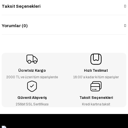
Taksit Seçenekleri
Yorumlar (0)
Ücretsiz Kargo
Hızlı Teslimat
2000 TL ve üzeri tüm siparişlerde
16:00’a kadar ki tüm siparişler
Güvenli Alışveriş
Taksit Seçenekleri
256bit SSL Sertifikası
Kredi kartına taksit