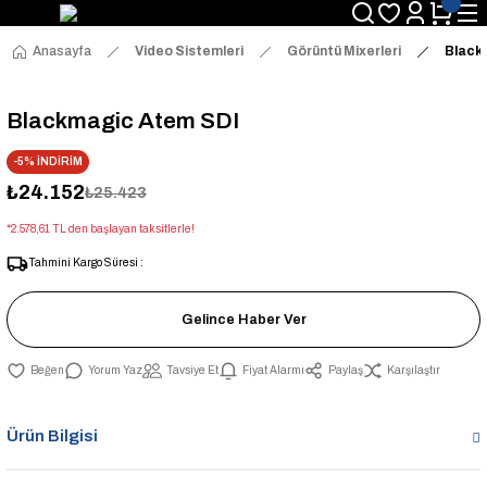
Anasayfa
Video Sistemleri
Görüntü Mixerleri
Black
Blackmagic Atem SDI
-5% İNDİRİM
₺24.152
₺25.423
*2.578,61 TL den başlayan taksitlerle!
Tahmini Kargo Süresi :
Gelince Haber Ver
Yorum Yaz
Tavsiye Et
Fiyat Alarmı
Paylaş
Karşılaştır
Ürün Bilgisi