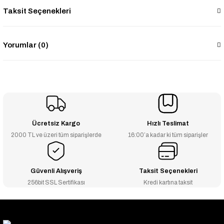
Taksit Seçenekleri
Yorumlar (0)
Ücretsiz Kargo
Hızlı Teslimat
2000 TL ve üzeri tüm siparişlerde
16:00’a kadar ki tüm siparişler
Güvenli Alışveriş
Taksit Seçenekleri
256bit SSL Sertifikası
Kredi kartına taksit