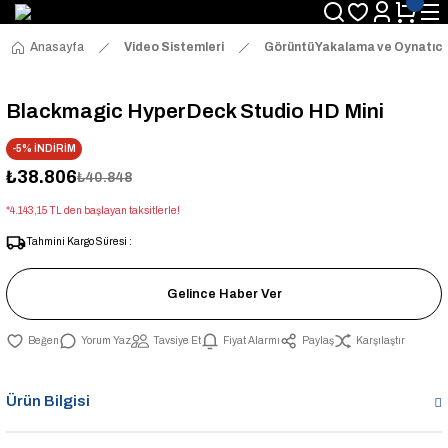
Anasayfa
Video Sistemleri
Görüntü Yakalama ve Oynatıcı
Blackmagic HyperDeck Studio HD Mini
-5% İNDİRİM
₺38.806
₺40.848
*4.143,15 TL den başlayan taksitlerle!
Tahmini Kargo Süresi :
Gelince Haber Ver
Yorum Yaz
Tavsiye Et
Fiyat Alarmı
Paylaş
Karşılaştır
Ürün Bilgisi