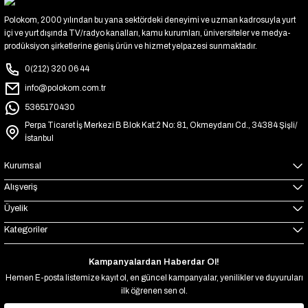
Polokom, 2000 yılından bu yana sektördeki deneyimi ve uzman kadrosuyla yurt
içi ve yurt dışında TV/radyo kanalları, kamu kurumları, üniversiteler ve medya-
prodüksiyon şirketlerine geniş ürün ve hizmet yelpazesi sunmaktadır.
0(212) 320 06 44
info@polokom.com.tr
5365170430
Perpa Ticaret İş Merkezi B Blok Kat:2 No: 81, Okmeydanı Cd., 34384 Şişli/
İstanbul
Kurumsal
Alışveriş
Üyelik
Kategoriler
Kampanyalardan Haberdar Ol!
Hemen E-posta listemize kayıt ol, en güncel kampanyalar, yenilikler ve duyuruları
ilk öğrenen sen ol.