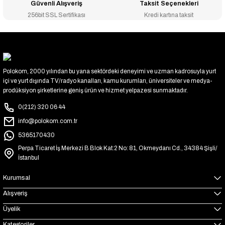
Güvenli Alışveriş
Taksit Seçenekleri
256bit SSL Sertifikası
Kredi kartına taksit
Polokom, 2000 yılından bu yana sektördeki deneyimi ve uzman kadrosuyla yurt
içi ve yurt dışında TV/radyo kanalları, kamu kurumları, üniversiteler ve medya-
prodüksiyon şirketlerine geniş ürün ve hizmet yelpazesi sunmaktadır.
0(212) 320 06 44
info@polokom.com.tr
5365170430
Perpa Ticaret İş Merkezi B Blok Kat:2 No: 81, Okmeydanı Cd., 34384 Şişli/
İstanbul
Kurumsal
Alışveriş
Üyelik
Kategoriler