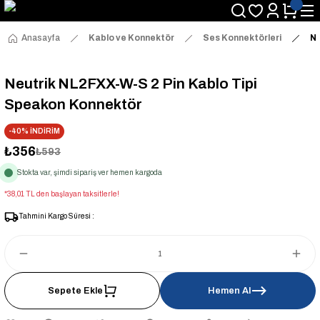
Anasayfa
Kablo ve Konnektör
Ses Konnektörleri
Ne
Neutrik NL2FXX-W-S 2 Pin Kablo Tipi
Speakon Konnektör
-40% İNDİRİM
₺356
₺593
Stokta var, şimdi sipariş ver hemen kargoda
*38,01 TL den başlayan taksitlerle!
Tahmini Kargo Süresi :
Sepete Ekle
Hemen Al