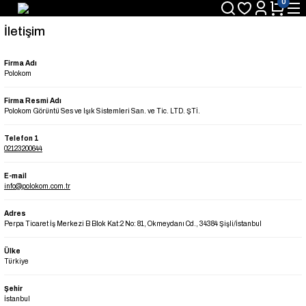
0
İletişim
Firma Adı
Polokom
Firma Resmi Adı
Polokom Görüntü Ses ve Işık Sistemleri San. ve Tic. LTD. ŞTİ.
Telefon 1
02123200644
E-mail
info@polokom.com.tr
Adres
Perpa Ticaret İş Merkezi B Blok Kat:2 No: 81, Okmeydanı Cd., 34384 Şişli/İstanbul
Ülke
Türkiye
Şehir
İstanbul