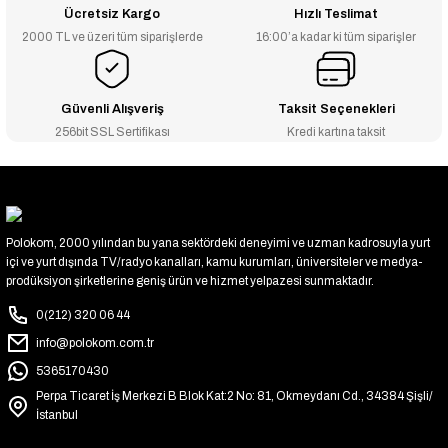
Ücretsiz Kargo
Hızlı Teslimat
2000 TL ve üzeri tüm siparişlerde
16:00’a kadar ki tüm siparişler
Güvenli Alışveriş
Taksit Seçenekleri
256bit SSL Sertifikası
Kredi kartına taksit
Polokom, 2000 yılından bu yana sektördeki deneyimi ve uzman kadrosuyla yurt
içi ve yurt dışında TV/radyo kanalları, kamu kurumları, üniversiteler ve medya-
prodüksiyon şirketlerine geniş ürün ve hizmet yelpazesi sunmaktadır.
0(212) 320 06 44
info@polokom.com.tr
5365170430
Perpa Ticaret İş Merkezi B Blok Kat:2 No: 81, Okmeydanı Cd., 34384 Şişli/
İstanbul