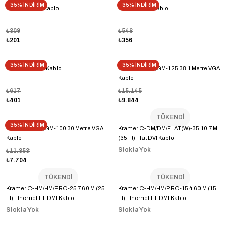
-35% İNDİRİM
-35% İNDİRİM
Proboss VGA Kablo
Proboss DVI Kablo
₺309
₺548
₺201
₺356
-35% İNDİRİM
-35% İNDİRİM
Proboss HDMI Kablo
Kramer C-GM/GM-125 38.1 Metre VGA
Kablo
₺617
₺15.145
₺401
₺9.844
TÜKENDİ
-35% İNDİRİM
Kramer C-GM/GM-100 30 Metre VGA
Kramer C-DM/DM/FLAT(W)-35 10,7 M
Kablo
(35 Ft) Flat DVI Kablo
Stokta Yok
₺11.853
₺7.704
TÜKENDİ
TÜKENDİ
Kramer C-HM/HM/PRO-25 7,60 M (25
Kramer C-HM/HM/PRO-15 4,60 M (15
Ft) Ethernet'li HDMI Kablo
Ft) Ethernet'li HDMI Kablo
Stokta Yok
Stokta Yok