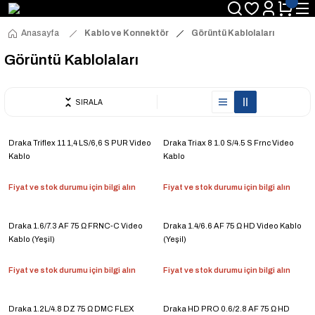
Anasayfa
Kablo ve Konnektör
Görüntü Kablolaları
Görüntü Kablolaları
SIRALA
Draka Triflex 11 1,4 LS/6,6 S PUR Video
Draka Triax 8 1.0 S/4.5 S Frnc Video
Kablo
Kablo
Fiyat ve stok durumu için bilgi alın
Fiyat ve stok durumu için bilgi alın
Draka 1.6/7.3 AF 75 Ω FRNC-C Video
Draka 1.4/6.6 AF 75 Ω HD Video Kablo
Kablo (Yeşil)
(Yeşil)
Fiyat ve stok durumu için bilgi alın
Fiyat ve stok durumu için bilgi alın
Draka 1.2L/4.8 DZ 75 Ω DMC FLEX
Draka HD PRO 0.6/2.8 AF 75 Ω HD