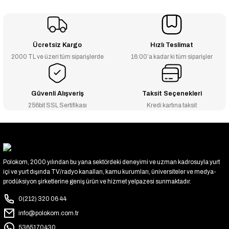
Ücretsiz Kargo
Hızlı Teslimat
2000 TL ve üzeri tüm siparişlerde
16:00’a kadar ki tüm siparişler
Güvenli Alışveriş
Taksit Seçenekleri
256bit SSL Sertifikası
Kredi kartına taksit
Polokom, 2000 yılından bu yana sektördeki deneyimi ve uzman kadrosuyla yurt
içi ve yurt dışında TV/radyo kanalları, kamu kurumları, üniversiteler ve medya-
prodüksiyon şirketlerine geniş ürün ve hizmet yelpazesi sunmaktadır.
0(212) 320 06 44
info@polokom.com.tr
5365170430