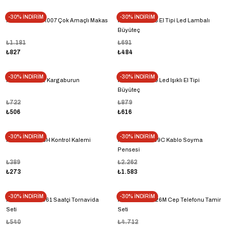
-30% İNDİRİM
-30% İNDİRİM
Proskit 8PK-SR007 Çok Amaçlı Makas
Proskit Ma-023 El Tipi Led Lambalı
Büyüteç
₺1.181
₺691
₺827
₺484
-30% İNDİRİM
-30% İNDİRİM
Proskit PA-102 Kargaburun
Proskit MA-019 Led Işıklı El Tipi
Büyüteç
₺722
₺879
₺506
₺616
-30% İNDİRİM
-30% İNDİRİM
Proskit Sd-328H Kontrol Kalemi
Proskit 608-369C Kablo Soyma
Pensesi
₺389
₺2.262
₺273
₺1.583
-30% İNDİRİM
-30% İNDİRİM
Proskit 8PK-2061 Saatçi Tornavida
Proskit SD-9326M Cep Telefonu Tamir
Seti
Seti
₺540
₺4.712