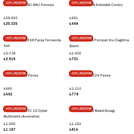
-30% İNDİRİM
-30% İNDİRİM
Neutrik HX-R-BNC BNC Pensesi
Proskit TZ-202N Antistatik Cımbız
₺28.893
₺691
₺20.225
₺484
-30% İNDİRİM
-30% İNDİRİM
Proskıt Sd-9828 58 Parça Tornavida
Proskit MS-008 Pompalı Sıvı Dağıtma
Seti
Şişesi
₺3.738
₺1.030
₺2.616
₺721
-30% İNDİRİM
-30% İNDİRİM
Proskit PM-731 Pense
Proskit 1PK-052DS Pense
₺660
₺1.112
₺462
₺778
-30% İNDİRİM
-30% İNDİRİM
Proskit MT-1233C 1/2 Dijital
Proskit Dk-2112 Maket Bıcağı
Multimetre (Avometre)
₺1.696
₺1.162
₺1.187
₺814