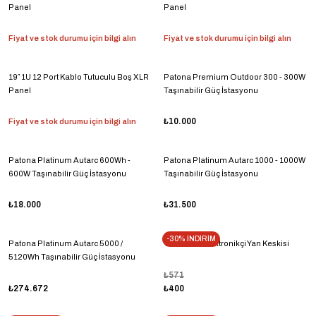
Panel
Panel
Fiyat ve stok durumu için bilgi alın
Fiyat ve stok durumu için bilgi alın
19″ 1U 12 Port Kablo Tutuculu Boş XLR
Patona Premium Outdoor 300 - 300W
Panel
Taşınabilir Güç İstasyonu
Fiyat ve stok durumu için bilgi alın
₺10.000
Patona Platinum Autarc 600Wh -
Patona Platinum Autarc 1000 - 1000W
600W Taşınabilir Güç İstasyonu
Taşınabilir Güç İstasyonu
₺18.000
₺31.500
-30% İNDİRİM
Patona Platinum Autarc 5000 /
Yth SP-22 Elektronikçi Yan Keskisi
5120Wh Taşınabilir Güç İstasyonu
₺571
₺274.672
₺400