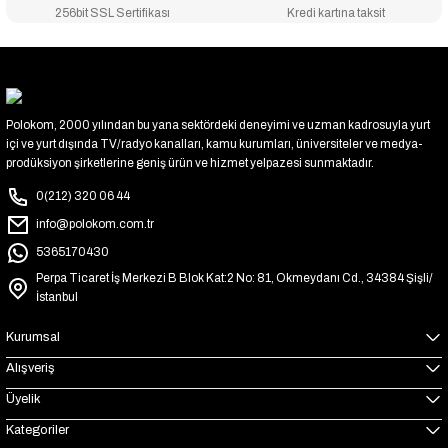
256bit SSL Sertifikası
Kredi kartına taksit
Polokom, 2000 yılından bu yana sektördeki deneyimi ve uzman kadrosuyla yurt
içi ve yurt dışında TV/radyo kanalları, kamu kurumları, üniversiteler ve medya-
prodüksiyon şirketlerine geniş ürün ve hizmet yelpazesi sunmaktadır.
0(212) 320 06 44
info@polokom.com.tr
5365170430
Perpa Ticaret İş Merkezi B Blok Kat:2 No: 81, Okmeydanı Cd., 34384 Şişli/
İstanbul
Kurumsal
Alışveriş
Üyelik
Kategoriler