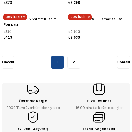
₺378
₺3.298
-30% İNDİRİM
-30% İNDİRİM
Proskit 908-366A Antistatik Lehim
Proskit SW-2126 6'lı Tornavida Seti
Pompası
₺591
₺2.913
₺413
₺2.039
1
2
Ücretsiz Kargo
Hızlı Teslimat
2000 TL ve üzeri tüm siparişlerde
16:00’a kadar ki tüm siparişler
Güvenli Alışveriş
Taksit Seçenekleri