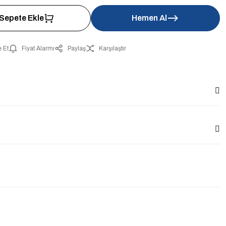
Sepete Ekle
Hemen Al
 Et
Fiyat Alarmı
Paylaş
Karşılaştır