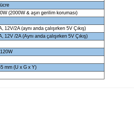
hücre
00W (2000W & aşırı gerilim koruması)
, 12V/2A (aynı anda çalışırken 5V Çıkış)
, 12V /2A (Aynı anda çalışırken 5V Çıkış)
. 120W
65 mm (U x G x Y)