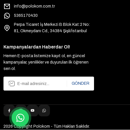
info@polokom.com.tr
5365170430
Perpa Ticaret İş Merkezi B Blok Kat:2 No:
81, Okmeydanı Cd., 34384 Şişli/İstanbul
Kampanyalardan Haberdar Ol!
Hemen E-posta listemize kayıt ol, en güncel
kampanyalar, yenilikler ve duyuruları ilk öğrenen
sen ol.
GÖNDER
2026 Copyright Polokom - Tüm Hakları Saklıdır.