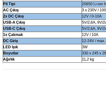
Pil Tipi
20650 Li-ion 
AC Çıkış
3 x 230V / 10
2x DC Çıkış
12V / 0-10A
USB-A Çıkış
5V/2,6A, 9V/2A
USB-C Çıkış
5V/2,6A, 9V/2A
1x Çakmak
12V / 10A
DC Giriş
12-24V / max
LED Işık
3W
Boyutlar
330 x 245 x 2
Ağırlık
11,2 kg