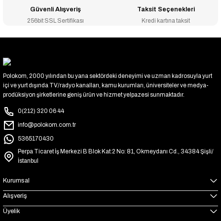
Güvenli Alışveriş
Taksit Seçenekleri
256bit SSL Sertifikası
Kredi kartına taksit
Polokom, 2000 yılından bu yana sektördeki deneyimi ve uzman kadrosuyla yurt
içi ve yurt dışında TV/radyo kanalları, kamu kurumları, üniversiteler ve medya-
prodüksiyon şirketlerine geniş ürün ve hizmet yelpazesi sunmaktadır.
0(212) 320 06 44
info@polokom.com.tr
5365170430
Perpa Ticaret İş Merkezi B Blok Kat:2 No: 81, Okmeydanı Cd., 34384 Şişli/
İstanbul
Kurumsal
Alışveriş
Üyelik