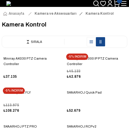
Anasayfa
Kamera ve Aksesuarları
Kamera Kontrol
Kamera Kontrol
SIRALA
-5% İNDİRİM
Minrray AK030 PTZ Camera
Minrray KBD2000 IP PTZ Camera
Controller
Controller
₺45.133
₺37.135
₺42.876
-5% İNDİRİM
Skaarhoj PTZ FLY
SKAARHOJ Quick Pad
₺113.975
₺108.276
₺52.679
SKAARHOJ PTZ PRO
SKAARHOJ RCPv2