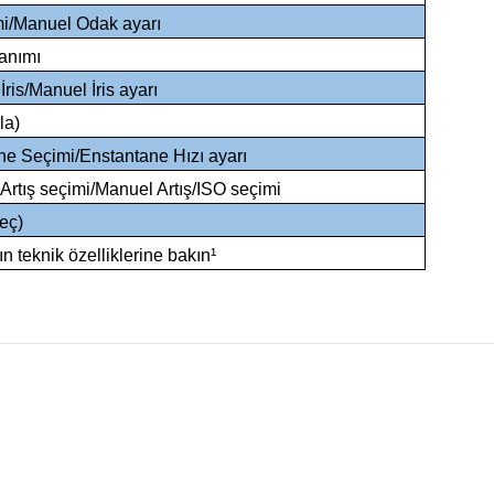
i/Manuel Odak ayarı
anımı
İris/Manuel İris ayarı
la)
ne Seçimi/Enstantane Hızı ayarı
Artış seçimi/Manuel Artış/ISO seçimi
eç)
 teknik özelliklerine bakın¹