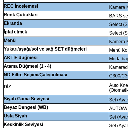
REC İncelemesi
Kamera 
Renk Çubukları
BARS seç
Ekranda
Select (S
İptal etmek
Select (S
Menü
Kamera 
Yukarı/aşağı/sol ve sağ SET düğmeleri
Menü Kon
AKTİF düğmesi
Moda bağl
Atama Düğmesi (1 - 4)
Kamerada
ND Filtre Seçimi/Çalıştırılması
C300/C3
Auto Kne
DİZ
(Otomatik
Siyah Gama Seviyesi
Set (Ayar
Beyaz Dengesi (WB)
AUTO/WB
Usta Siyah
Set (Ayar
Keskinlik Seviyesi
Set (Ayar