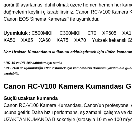
görüntü ayarlaması dahil olmak üzere hemen hemen her kamera i
düğmelerin keyfini çıkarabilirsiniz. Canon RC-V100 Kamera Ku
Canon EOS Sinema Kamerası² ile uyumludur.
Uyumluluk :
C500MKIII
C300MKIII
C70
XF605
XA
XA50
XA65
XA60
XA75
XA70
Yüksek frekansl
Not: Uzaktan Kumandanın kullanımı etkinleştirmek için lütfen kameran
¹ RR-10 ve RR-100 kabloları ayrı satılır.
² RC-V100 ile uyumluluğu etkinleştirmek için kameranızın donanım yazılımının günc
yapılabilir.
Canon RC-V100 Kamera Kumandası Gen
Güçlü uzaktan kumanda
Canon RC-V100 Kamera Kumandası
,
Canon'un profesyonel vi
ucuna getirir. Daha hızlı performans, eş zamanlı çalışma ve
UZAKTAN KUMANDA B soketiyle (sırasıyla 10 m ve 100 m'ye k