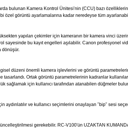
da bulunan Kamera Kontrol Ünitesi'nin (CCU) bazı özelliklerini 
gibi özel görüntü ayarlamalarına kadar neredeyse tüm ayarlanabilir 
üksekten yapılan çekimler için kameranın bir kamera vinci üzeri
rol sayesinde bu kayıt engelleri aşılabilir. Canon profesyonel vi
a dönüşür.
l düzeni önemli kamera işlevlerini ve görüntü parametrelerini 
ce tasarlandı. Ortak görüntü parametrelerinin kadranlar kullanıla
ülük sağlamak için kullanıcı tarafından atanabilen düğmeler bulu
n aydınlatılır ve kullanıcı seçimlerini onaylayan "bip" sesi seç
 güncelleştirilmesi gerekebilir. RC-V100'ün UZAKTAN KUMANDA 