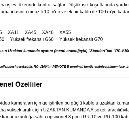
şlevi üzerinde kontrol sağlar. Düşük ışık koşullarında yardımcı 
mandasının menzili 10 m'dir ve ek bir kablo ile 100 m'ye kadar 
15 XA11
XA45 XA40
XA55
ı G50
Yüksek frekanslı G60
Yüksek frekanslı
G70
ızın Uzaktan kumanda ayarını (menü aracılığıyla) "Standart"tan "RC-V100
ellenmesi gerekebilir. RC-V100'ün REMOTE B terminali henüz etkinleştirilmemişse, bu,
el Özelliler
deo kameraları için geliştirilen bu güçlü kablolu uzaktan kuman
 daha yüksek aralık için UZAKTAN KUMANDA A soketi aracılığıyla
adar uzunluğa sahip opsiyonel 8 pimli RR-10 ve RR-100 kablol