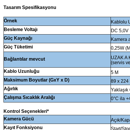
Tasarım Spesifikasyonu
Örnek
Kablolu
Besleme Voltajı
DC 5,0V 
Güç Kaynağı
Kamera ar
Güç Tüketimi
0,25W (M
UZAK A K
Bağlantılar mevcut
(servis v
Kablo Uzunluğu
5 M
Maksimum Boyutlar (GxY x D)
89 x 224 
Ağırlık
Yaklaşık 
Çalışma Sıcaklık Aralığı
0°C ila +
Kontrol Seçenekleri*
Kamera Gücü
Açık/Kap
Kayıt Fonksiyonu
Start/Sto