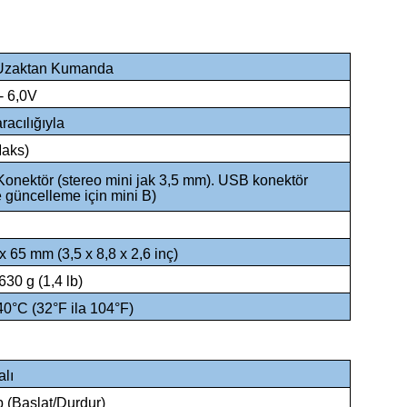
 Uzaktan Kumanda
- 6,0V
acılığıyla
aks)
onektör (stereo mini jak 3,5 mm). USB konektör
e güncelleme için mini B)
x 65 mm (3,5 x 8,8 x 2,6 inç)
630 g (1,4 lb)
40°C (32°F ila 104°F)
alı
p (Başlat/Durdur)