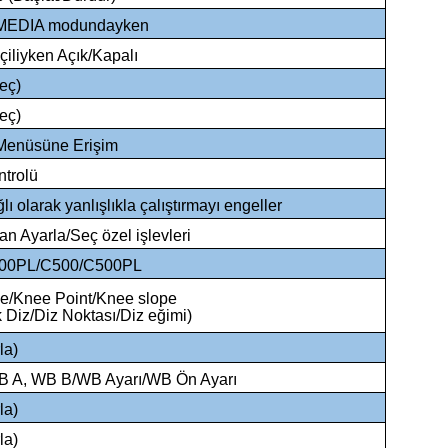
MEDIA modundayken
iliyken Açık/Kapalı
eç)
eç)
Menüsüne Erişim
trolü
ı olarak yanlışlıkla çalıştırmayı engeller
n Ayarla/Seç özel işlevleri
00PL/C500/C500PL
e/Knee Point/Knee slope
 Diz/Diz Noktası/Diz eğimi)
la)
 A, WB B/WB Ayarı/WB Ön Ayarı
la)
la)