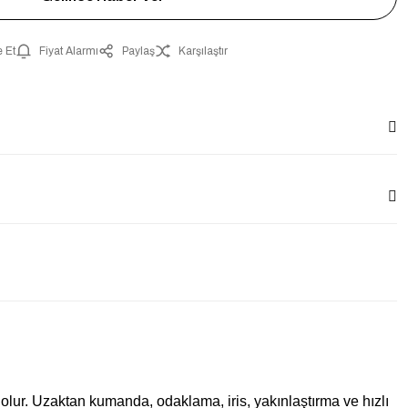
 Et
Fiyat Alarmı
Paylaş
Karşılaştır
ur. Uzaktan kumanda, odaklama, iris, yakınlaştırma ve hızlı