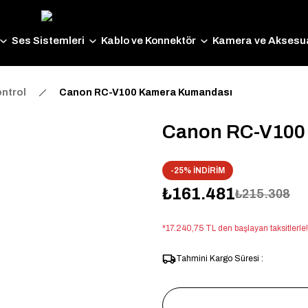
Ses Sistemleri
Kablo ve Konnektör
Kamera ve Aksesua
ntrol
Canon RC-V100 Kamera Kumandası
Canon RC-V100
-25% İNDİRİM
₺161.481
₺215.308
*17.240,75 TL den başlayan taksitlerle!
Tahmini Kargo Süresi :