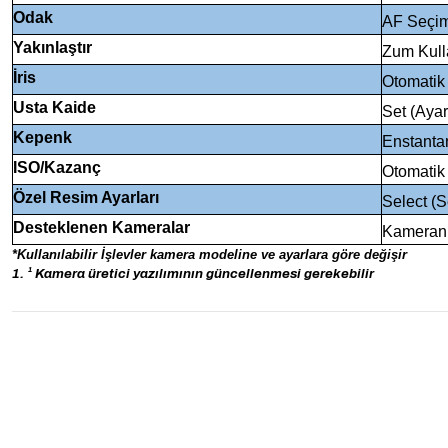
Odak
AF Seçim
Yakınlaştır
Zum Kull
İris
Otomatik 
Usta Kaide
Set (Ayar
Kepenk
Enstanta
ISO/Kazanç
Otomatik 
Özel Resim Ayarları
Select (S
Desteklenen Kameralar
Kameranın
*Kullanılabilir İşlevler
kamera modeline ve ayarlara göre değişir
1. ¹ Kamera üretici yazılımının güncellenmesi gerekebilir