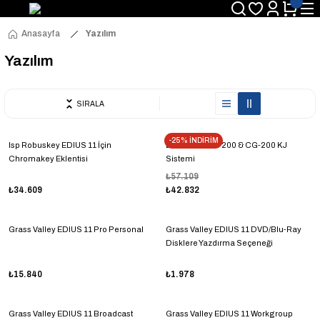
Anasayfa
Yazılım
Yazılım
SIRALA
-25% İNDİRİM
Isp Robuskey EDIUS 11 İçin
Datavideo TC-200 & CG-200 KJ
Chromakey Eklentisi
Sistemi
₺57.109
₺34.609
₺42.832
Grass Valley EDIUS 11 Pro Personal
Grass Valley EDIUS 11 DVD/Blu-Ray
Disklere Yazdırma Seçeneği
₺15.840
₺1.978
Grass Valley EDIUS 11 Broadcast
Grass Valley EDIUS 11 Workgroup