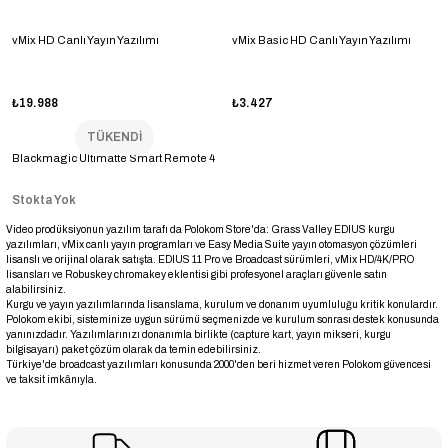
vMix HD Canlı Yayın Yazılımı
vMix Basic HD Canlı Yayın Yazılımı
₺19.988
₺3.427
TÜKENDİ
Blackmagic Ultimatte Smart Remote 4
Stokta Yok
Video prodüksiyonun yazılım tarafı da Polokom Store'da: Grass Valley EDIUS kurgu
yazılımları, vMix canlı yayın programları ve Easy Media Suite yayın otomasyon çözümleri
lisanslı ve orijinal olarak satışta. EDIUS 11 Pro ve Broadcast sürümleri, vMix HD/4K/PRO
lisansları ve Robuskey chromakey eklentisi gibi profesyonel araçları güvenle satın
alabilirsiniz.
Kurgu ve yayın yazılımlarında lisanslama, kurulum ve donanım uyumluluğu kritik konulardır.
Polokom ekibi, sisteminize uygun sürümü seçmenizde ve kurulum sonrası destek konusunda
yanınızdadır. Yazılımlarınızı donanımla birlikte (capture kart, yayın mikseri, kurgu
bilgisayarı) paket çözüm olarak da temin edebilirsiniz.
Türkiye'de broadcast yazılımları konusunda 2000'den beri hizmet veren Polokom güvencesi
ve taksit imkânıyla.