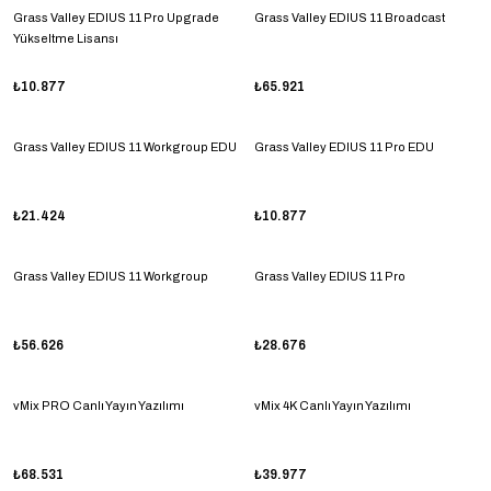
Grass Valley EDIUS 11 Pro Upgrade
Grass Valley EDIUS 11 Broadcast
Yükseltme Lisansı
₺10.877
₺65.921
Grass Valley EDIUS 11 Workgroup EDU
Grass Valley EDIUS 11 Pro EDU
₺21.424
₺10.877
Grass Valley EDIUS 11 Workgroup
Grass Valley EDIUS 11 Pro
₺56.626
₺28.676
vMix PRO Canlı Yayın Yazılımı
vMix 4K Canlı Yayın Yazılımı
₺68.531
₺39.977