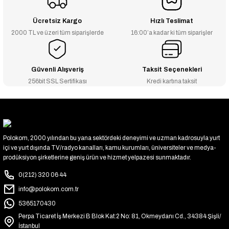
Ücretsiz Kargo
Hızlı Teslimat
2000 TL ve üzeri tüm siparişlerde
16:00’a kadar ki tüm siparişler
Güvenli Alışveriş
Taksit Seçenekleri
256bit SSL Sertifikası
Kredi kartına taksit
Polokom, 2000 yılından bu yana sektördeki deneyimi ve uzman kadrosuyla yurt
içi ve yurt dışında TV/radyo kanalları, kamu kurumları, üniversiteler ve medya-
prodüksiyon şirketlerine geniş ürün ve hizmet yelpazesi sunmaktadır.
0(212) 320 06 44
info@polokom.com.tr
5365170430
Perpa Ticaret İş Merkezi B Blok Kat:2 No: 81, Okmeydanı Cd., 34384 Şişli/
İstanbul