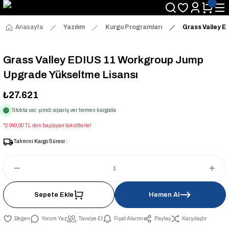
Anasayfa
Yazılım
Kurgu Programları
Grass Valley E
Grass Valley EDIUS 11 Workgroup Jump
Upgrade Yükseltme Lisansı
₺27.621
Stokta var, şimdi sipariş ver hemen kargoda
*2.949,00 TL den başlayan taksitlerle!
Tahmini Kargo Süresi :
Sepete Ekle
Hemen Al
Yorum Yaz
Tavsiye Et
Fiyat Alarmı
Paylaş
Karşılaştır