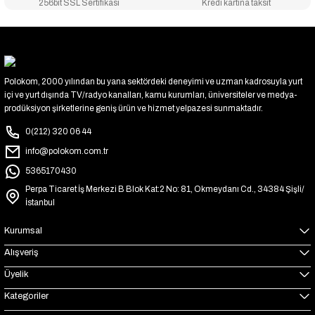
256bit SSL Sertifikası
Kredi kartına taksit
Polokom, 2000 yılından bu yana sektördeki deneyimi ve uzman kadrosuyla yurt
içi ve yurt dışında TV/radyo kanalları, kamu kurumları, üniversiteler ve medya-
prodüksiyon şirketlerine geniş ürün ve hizmet yelpazesi sunmaktadır.
0(212) 320 06 44
info@polokom.com.tr
5365170430
Perpa Ticaret İş Merkezi B Blok Kat:2 No: 81, Okmeydanı Cd., 34384 Şişli/
İstanbul
Kurumsal
Alışveriş
Üyelik
Kategoriler