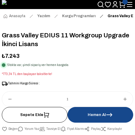
Anasayfa
Yazılım
Kurgu Programları
Grass Valley E
Grass Valley EDIUS 11 Workgroup Upgrade
İkinci Lisans
₺7.243
Stokta var, şimdi sipariş ver hemen kargoda
*773,34 TL den başlayan taksitlerle!
Tahmini Kargo Süresi :
Sepete Ekle
Hemen Al
Yorum Yaz
Tavsiye Et
Fiyat Alarmı
Paylaş
Karşılaştır