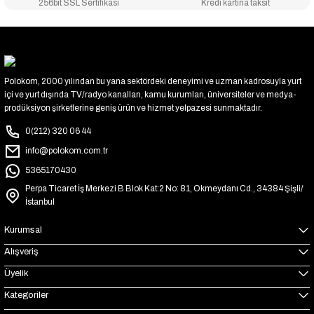
256bit SSL Sertifikası
Kredi kartına taksit
Polokom, 2000 yılından bu yana sektördeki deneyimi ve uzman kadrosuyla yurt
içi ve yurt dışında TV/radyo kanalları, kamu kurumları, üniversiteler ve medya-
prodüksiyon şirketlerine geniş ürün ve hizmet yelpazesi sunmaktadır.
0(212) 320 06 44
info@polokom.com.tr
5365170430
Perpa Ticaret İş Merkezi B Blok Kat:2 No: 81, Okmeydanı Cd., 34384 Şişli/
İstanbul
Kurumsal
Alışveriş
Üyelik
Kategoriler