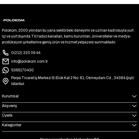
Polokom, 2000 yılından bu yana sektördeki deneyimi ve uzman kadrosuyla yurt
içi ve yurt dışında TV/radyo kanalları, kamu kurumları, üniversiteler ve medya-
prodüksiyon şirketlerine geniş ürün ve hizmet yelpazesi sunmaktadır.
0(212) 320 06 44
info@polokom.com.tr
5365170430
Perpa Ticaret İş Merkezi B Blok Kat:2 No: 81, Okmeydanı Cd., 34384 Şişli/
İstanbul
Kurumsal
Alışveriş
Üyelik
Kategoriler