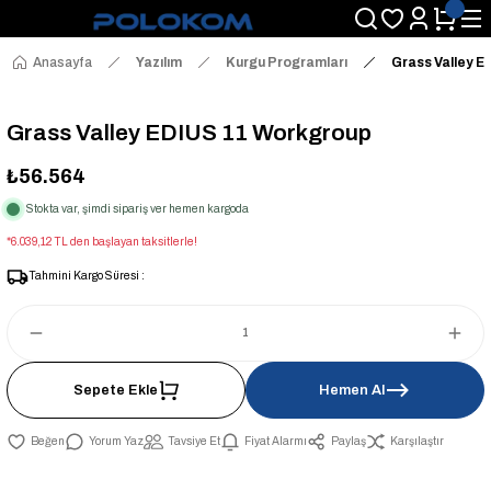
Anasayfa
Yazılım
Kurgu Programları
Grass Valley E
Grass Valley EDIUS 11 Workgroup
₺56.564
Stokta var, şimdi sipariş ver hemen kargoda
*6.039,12 TL den başlayan taksitlerle!
Tahmini Kargo Süresi :
Sepete Ekle
Hemen Al
Yorum Yaz
Tavsiye Et
Fiyat Alarmı
Paylaş
Karşılaştır