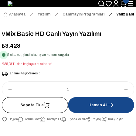
Anasayfa
Yazılım
Canlı Yayın Programları
vMix Basic 
vMix Basic HD Canlı Yayın Yazılımı
₺3.428
Stokta var, şimdi sipariş ver hemen kargoda
*365,98 TL den başlayan taksitlerle!
Tahmini Kargo Süresi :
Sepete Ekle
Hemen Al
Yorum Yaz
Tavsiye Et
Fiyat Alarmı
Paylaş
Karşılaştır