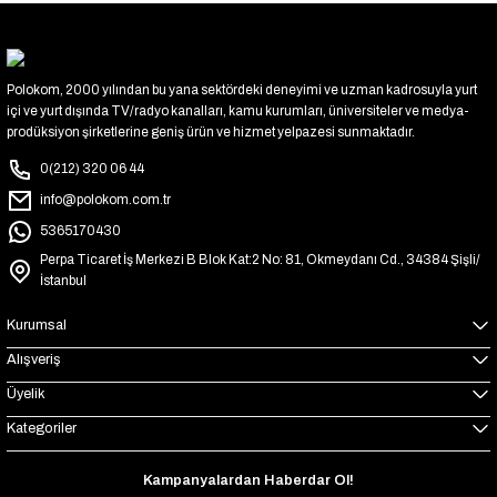
Polokom, 2000 yılından bu yana sektördeki deneyimi ve uzman kadrosuyla yurt
içi ve yurt dışında TV/radyo kanalları, kamu kurumları, üniversiteler ve medya-
prodüksiyon şirketlerine geniş ürün ve hizmet yelpazesi sunmaktadır.
0(212) 320 06 44
info@polokom.com.tr
5365170430
Perpa Ticaret İş Merkezi B Blok Kat:2 No: 81, Okmeydanı Cd., 34384 Şişli/
İstanbul
Kurumsal
Alışveriş
Üyelik
Kategoriler
Kampanyalardan Haberdar Ol!