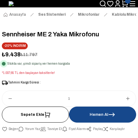
Anasayfa
Ses Sistemleri
Mikrofonlar
Kablolu Mikro
Sennheiser ME 2 Yaka Mikrofonu
-20% İNDİRİM
₺9.438
₺11.797
Stokta var, şimdi sipariş ver hemen kargoda
*1.007,65 TL den başlayan taksitlerle!
Tahmini Kargo Süresi :
Sepete Ekle
Hemen Al
Yorum Yaz
Tavsiye Et
Fiyat Alarmı
Paylaş
Karşılaştır