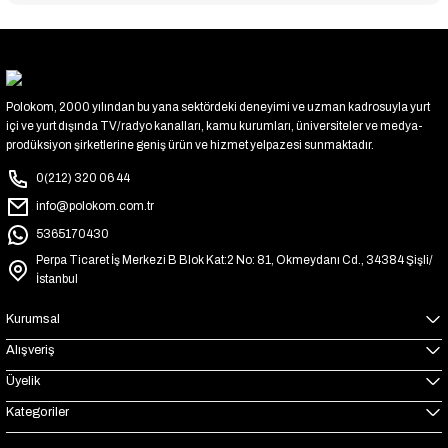
Polokom, 2000 yılından bu yana sektördeki deneyimi ve uzman kadrosuyla yurt
içi ve yurt dışında TV/radyo kanalları, kamu kurumları, üniversiteler ve medya-
prodüksiyon şirketlerine geniş ürün ve hizmet yelpazesi sunmaktadır.
0(212) 320 06 44
info@polokom.com.tr
5365170430
Perpa Ticaret İş Merkezi B Blok Kat:2 No: 81, Okmeydanı Cd., 34384 Şişli/
İstanbul
Kurumsal
Alışveriş
Üyelik
Kategoriler