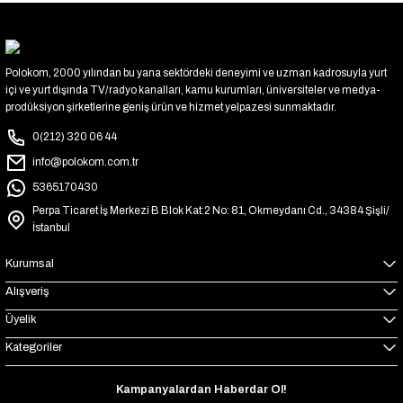
Polokom, 2000 yılından bu yana sektördeki deneyimi ve uzman kadrosuyla yurt
içi ve yurt dışında TV/radyo kanalları, kamu kurumları, üniversiteler ve medya-
prodüksiyon şirketlerine geniş ürün ve hizmet yelpazesi sunmaktadır.
0(212) 320 06 44
info@polokom.com.tr
5365170430
Perpa Ticaret İş Merkezi B Blok Kat:2 No: 81, Okmeydanı Cd., 34384 Şişli/
İstanbul
Kurumsal
Alışveriş
Üyelik
Kategoriler
Kampanyalardan Haberdar Ol!