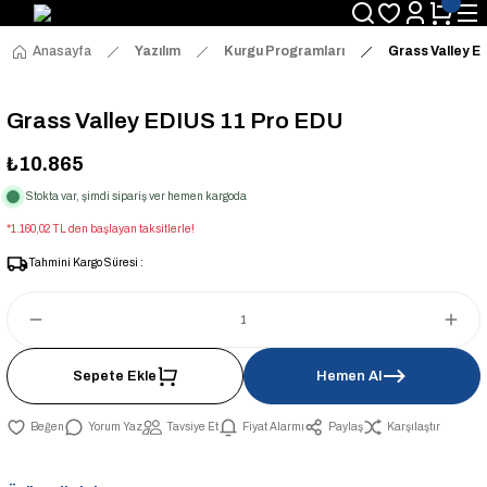
Anasayfa
Yazılım
Kurgu Programları
Grass Valley E
Grass Valley EDIUS 11 Pro EDU
₺10.865
Stokta var, şimdi sipariş ver hemen kargoda
*1.160,02 TL den başlayan taksitlerle!
Tahmini Kargo Süresi :
Sepete Ekle
Hemen Al
Yorum Yaz
Tavsiye Et
Fiyat Alarmı
Paylaş
Karşılaştır