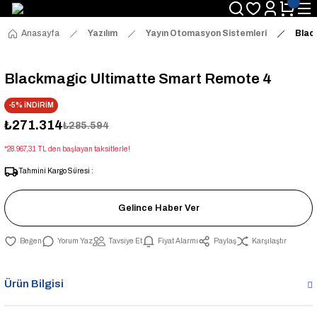
Anasayfa
Yazılım
Yayın Otomasyon Sistemleri
Blac
Blackmagic Ultimatte Smart Remote 4
-5% İNDİRİM
₺271.314
₺285.594
*28.967,31 TL den başlayan taksitlerle!
Tahmini Kargo Süresi :
Gelince Haber Ver
Yorum Yaz
Tavsiye Et
Fiyat Alarmı
Paylaş
Karşılaştır
Ürün Bilgisi