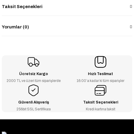
Taksit Seçenekleri
Yorumlar (0)
Ücretsiz Kargo
Hızlı Teslimat
2000 TL ve üzeri tüm siparişlerde
16:00’a kadar ki tüm siparişler
Güvenli Alışveriş
Taksit Seçenekleri
256bit SSL Sertifikası
Kredi kartına taksit