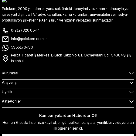
Polokom, 2000 yılından bu yana sektördeki deneyimi ve uzman kadrosuyla yurt
içi ve yurt dışında TV/radyo kanalları, kamu kurumları, üniversiteler ve medya-
prodüksiyon şirketlerine geniş ürün ve hizmet yelpazesi sunmaktadır.
0(212) 320 06 44
info@polokom.com.tr
5365170430
Perpa Ticaret İş Merkezi B Blok Kat:2 No: 81, Okmeydanı Cd., 34384 Şişli/
İstanbul
Kurumsal
Alışveriş
Üyelik
Kategoriler
Kampanyalardan Haberdar Ol!
Hemen E-posta listemize kayıt ol, en güncel kampanyalar, yenilikler ve duyuruları
ilk öğrenen sen ol.