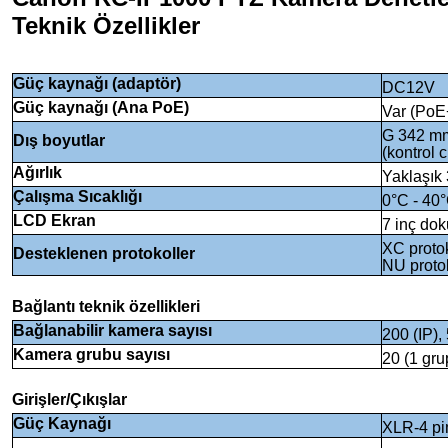
Teknik Özellikler
Güç kaynağı (adaptör)
DC12V
Güç kaynağı (Ana PoE)
Var (PoE
G 342 m
Dış boyutlar
(kontrol c
Ağırlık
Yaklaşık 
Çalışma Sıcaklığı
0°C - 40
LCD Ekran
7 inç do
XC protok
Desteklenen protokoller
NU protok
Bağlantı teknik özellikleri
Bağlanabilir kamera sayısı
200 (IP), 
Kamera grubu sayısı
20 (1 gru
Girişler/Çıkışlar
Güç Kaynağı
XLR-4 pim