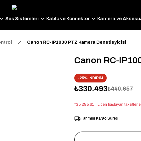
Ses Sistemleri
Kablo ve Konnektör
Kamera ve Aksesua
ntrol
Canon RC-IP1000 PTZ Kamera Denetleyicisi
Canon RC-IP100
-25% İNDİRİM
₺330.493
₺440.657
*35.285,61 TL den başlayan taksitlerle
Tahmini Kargo Süresi :