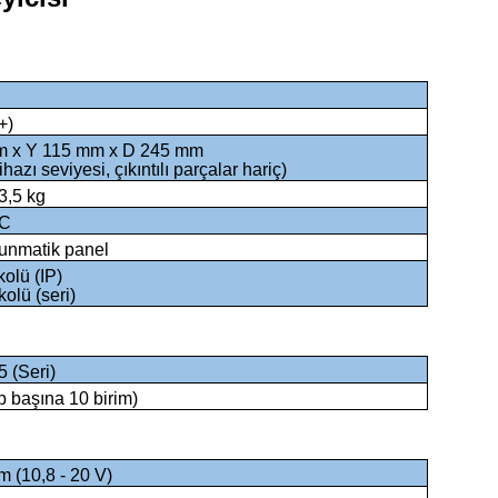
+)
m x Y 115 mm x D 245 mm
ihazı seviyesi, çıkıntılı parçalar hariç)
3,5 kg
°C
kunmatik panel
olü (IP)
olü (seri)
5 (Seri)
p başına 10 birim)
 (10,8 - 20 V)