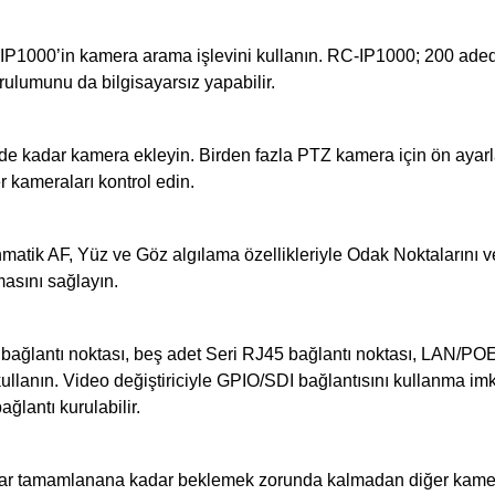
1000’in kamera arama işlevini kullanın. RC-IP1000; 200 adede 
urulumunu da bilgisayarsız yapabilir.
adede kadar kamera ekleyin. Birden fazla PTZ kamera için ön a
r kameraları kontrol edin.
matik AF, Yüz ve Göz algılama özellikleriyle Odak Noktalarını ve
masını sağlayın.
ağlantı noktası, beş adet Seri RJ45 bağlantı noktası, LAN/POE+,
n kullanın. Video değiştiriciyle GPIO/SDI bağlantısını kullanma
ğlantı kurulabilir.
ayar tamamlanana kadar beklemek zorunda kalmadan diğer kamera p