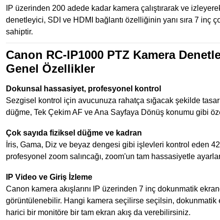
IP üzerinden 200 adede kadar kamera çalıştırarak ve izleyerek
denetleyici, SDI ve HDMI bağlantı özelliğinin yanı sıra 7 inç ç
sahiptir.
Canon RC-IP1000 PTZ Kamera Denetley
Genel Özellikler
Dokunsal hassasiyet, profesyonel kontrol
Sezgisel kontrol için avucunuza rahatça sığacak şekilde tasar
düğme, Tek Çekim AF ve Ana Sayfaya Dönüş konumu gibi özelli
Çok sayıda fiziksel düğme ve kadran
İris, Gama, Diz ve beyaz dengesi gibi işlevleri kontrol eden 
profesyonel zoom salıncağı, zoom'un tam hassasiyetle ayarlan
IP Video ve Giriş İzleme
Canon kamera akışlarını IP üzerinden 7 inç dokunmatik ekranda
görüntülenebilir. Hangi kamera seçilirse seçilsin, dokunmatik 
harici bir monitöre bir tam ekran akış da verebilirsiniz.