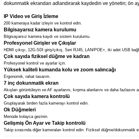
dokunmatik ekrandan adlandırarak kaydedin ve yönetin; ön ayar
IP Video ve Giriş İzleme
200 kameraya kadar izleyin ve kontrol edin.
Bilgisayarsız kamera kurulumu
Bilgisayarsız kamera kaydı ve sistem kurulumu.
Profesyonel Girişler ve Çıkışlar
HDMI çıkışı, 12G-SDI giriş/çıkış, Seri RJ45, LAN/POE+, iki adet USB bağla
Çok sayıda fiziksel düğme ve kadran
Profesyonel kontrol ve ayarlar için.
Yüksek kaliteli kumanda kolu ve zoom salıncağı
Ergonomik, rahat tasarım.
7 inç dokunmatik ekran
Akışları görüntüleyin ve AF ayarlarını, kırpma alanlarını ve daha fazlasını a
Çok sayıda kamera kontrolü
Gruplayarak birden fazla kamerayı kontrol edin.
Ok Düğmeleri
Menüde kolayca gezinin.
Gelişmiş Ön Ayar ve Takip kontrolü
Takip sırasında diğer kameraları kontrol edin. Fiziksel düğme/dokunmatik ek