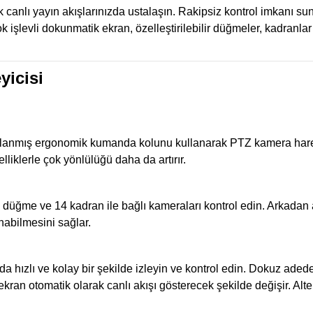
 canlı yayın akışlarınızda ustalaşın. Rakipsiz kontrol imkanı s
ok işlevli dokunmatik ekran, özelleştirilebilir düğmeler, kadranl
icisi
lanmış ergonomik kumanda kolunu kullanarak PTZ kamera hareketle
klerle çok yönlülüğü daha da artırır.
42 düğme ve 14 kadran ile bağlı kameraları kontrol edin. Arkada
abilmesini sağlar.
 hızlı ve kolay bir şekilde izleyin ve kontrol edin. Dokuz aded
ekran otomatik olarak canlı akışı gösterecek şekilde değişir. A