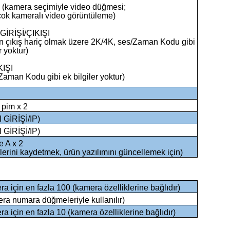
İ (kamera seçimiyle video düğmesi;
çok kameralı video görüntüleme)
GİRİŞİ/ÇIKIŞI
n çıkış hariç olmak üzere 2K/4K, ses/Zaman Kodu gibi
r yoktur)
KIŞI
Zaman Kodu gibi ek bilgiler yoktur)
 pim x 2
 GİRİŞİ/IP)
 GİRİŞİ/IP)
 A x 2
ilerini kaydetmek, ürün yazılımını güncellemek için)
a için en fazla 100 (kamera özelliklerine bağlıdır)
ra numara düğmeleriyle kullanılır)
a için en fazla 10 (kamera özelliklerine bağlıdır)