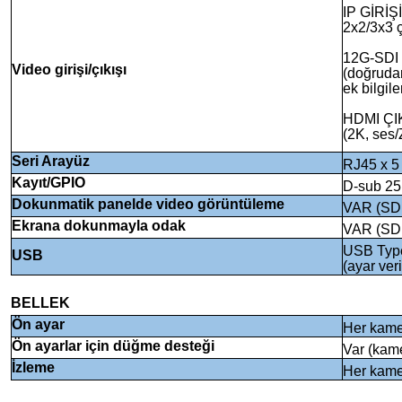
IP GİRİŞ
2x2/3x3 
12G-SDI 
Video girişi/çıkışı
(doğruda
ek bilgile
HDMI ÇI
(2K, ses/
Seri Arayüz
RJ45 x 5
Kayıt/GPIO
D-sub 25
Dokunmatik panelde video görüntüleme
VAR (SDI
Ekrana dokunmayla odak
VAR (SDI
USB Type
USB
(ayar ver
BELLEK
Ön ayar
Her kamer
Ön ayarlar için düğme desteği
Var (kame
İzleme
Her kamer