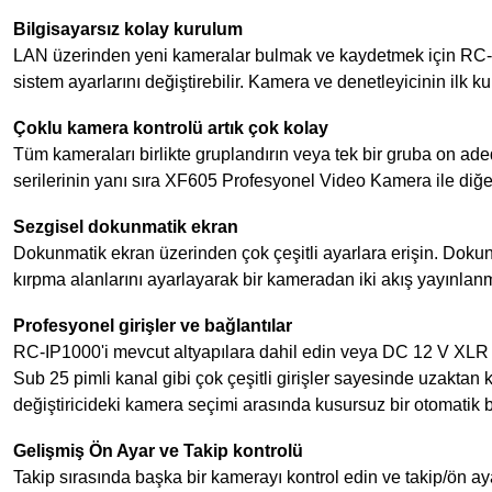
Bilgisayarsız kolay kurulum
LAN üzerinden yeni kameralar bulmak ve kaydetmek için RC-IP
sistem ayarlarını değiştirebilir. Kamera ve denetleyicinin ilk k
Çoklu kamera kontrolü artık çok kolay
Tüm kameraları birlikte gruplandırın veya tek bir gruba on 
serilerinin yanı sıra XF605 Profesyonel Video Kamera ile diğe
Sezgisel dokunmatik ekran
Dokunmatik ekran üzerinden çok çeşitli ayarlara erişin. Dokun
kırpma alanlarını ayarlayarak bir kameradan iki akış yayınlan
Profesyonel girişler ve bağlantılar
RC-IP1000'i mevcut altyapılara dahil edin veya DC 12 V XLR b
Sub 25 pimli kanal gibi çok çeşitli girişler sayesinde uzakta
değiştiricideki kamera seçimi arasında kusursuz bir otomatik ba
Gelişmiş Ön Ayar ve Takip kontrolü
Takip sırasında başka bir kamerayı kontrol edin ve takip/ön 