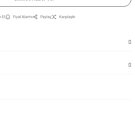
 Et
Fiyat Alarmı
Paylaş
Karşılaştır