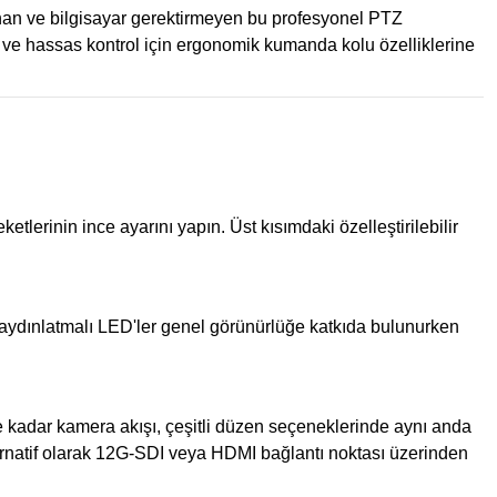
unan ve bilgisayar gerektirmeyen bu profesyonel PTZ
ar ve hassas kontrol için ergonomik kumanda kolu özelliklerine
rinin ince ayarını yapın. Üst kısımdaki özelleştirilebilir
n aydınlatmalı LED'ler genel görünürlüğe katkıda bulunurken
e kadar kamera akışı, çeşitli düzen seçeneklerinde aynı anda
lternatif olarak 12G-SDI veya HDMI bağlantı noktası üzerinden