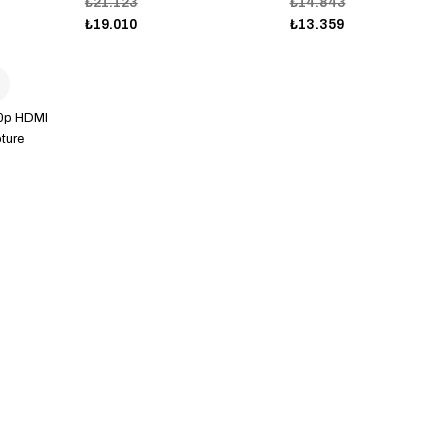
₺21.123
₺14.843
₺19.010
₺13.359
0p HDMI
ture