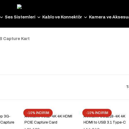
Ses Sistemleri
Kablo ve Konnektör
Kamera ve Aksesua
B Capture Kart
T
-10% İNDİRİM
-10% İNDİRİM
0p 3G-
AVMatrix VC12-4K 4K HDMI
AVMatrix UC1218-4K 4K
 Capture
PCIE Capture Card
HDMI to USB 3.1 Type-C
Video Capture