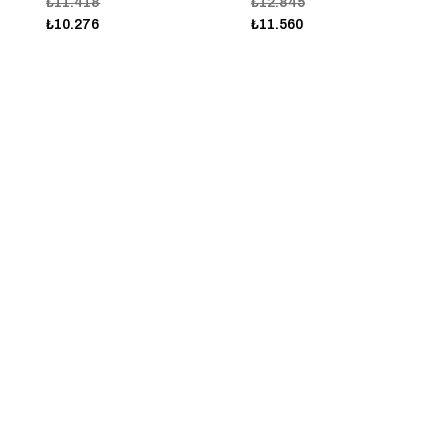
₺11.418
₺12.845
₺10.276
₺11.560