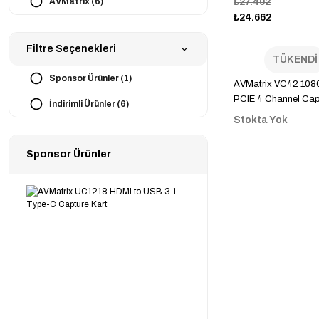
AVMatrix (6)
₺27.402
₺24.662
Filtre Seçenekleri
TÜKENDİ
Sponsor Ürünler (1)
AVMatrix VC42 108
PCIE 4 Channel Cap
İndirimli Ürünler (6)
Card
Stokta Yok
Sponsor Ürünler