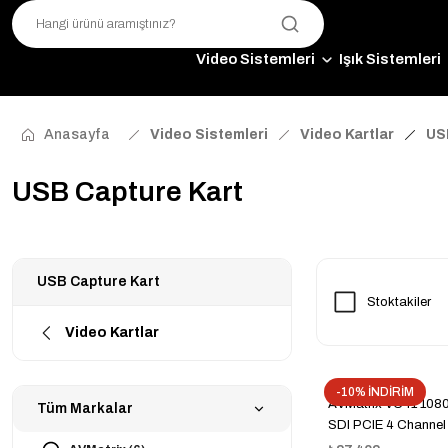
Video Sistemleri
Işık Sistemleri
Anasayfa
Video Sistemleri
Video Kartlar
US
USB Capture Kart
USB Capture Kart
Stoktakiler
Video Kartlar
-10% İNDİRİM
AVMatrix VC41 108
Tüm Markalar
SDI PCIE 4 Channel
Card