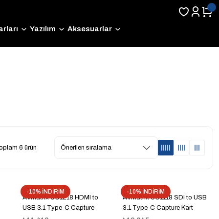
rları
Yazılım
Aksesuarlar
oplam 6 ürün
-10% İNDİRİM
-10% İNDİRİM
AVMatrix UC1218 HDMI to
AVMatrix UC1118 SDI to USB
USB 3.1 Type-C Capture
3.1 Type-C Capture Kart
Kart