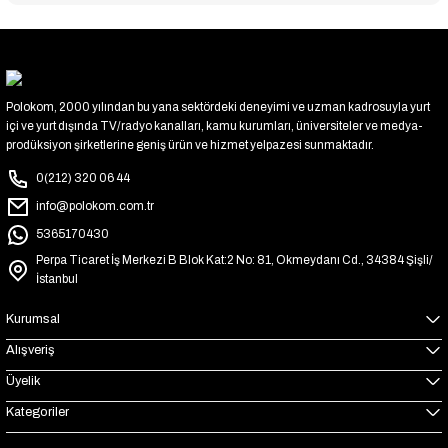
Polokom, 2000 yılından bu yana sektördeki deneyimi ve uzman kadrosuyla yurt
içi ve yurt dışında TV/radyo kanalları, kamu kurumları, üniversiteler ve medya-
prodüksiyon şirketlerine geniş ürün ve hizmet yelpazesi sunmaktadır.
0(212) 320 06 44
info@polokom.com.tr
5365170430
Perpa Ticaret İş Merkezi B Blok Kat:2 No: 81, Okmeydanı Cd., 34384 Şişli/
İstanbul
Kurumsal
Alışveriş
Üyelik
Kategoriler