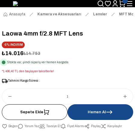
Anasayfa
Kamera ve Aksesuarları
Lensler
MFT Mou
Laowa 4mm f/2.8 MFT Lens
-5% İNDİRİM
₺14.016
₺14.753
Stokta var, şimdi sipariş ver hemen kargoda
*1.496,40 TL den başlayan taksitlerle!
Tahmini Kargo Süresi :
Sepete Ekle
Hemen Al
Yorum Yaz
Tavsiye Et
Fiyat Alarmı
Paylaş
Karşılaştır