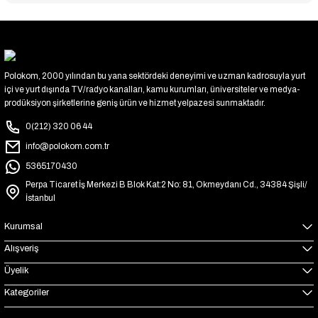
Polokom, 2000 yılından bu yana sektördeki deneyimi ve uzman kadrosuyla yurt
içi ve yurt dışında TV/radyo kanalları, kamu kurumları, üniversiteler ve medya-
prodüksiyon şirketlerine geniş ürün ve hizmet yelpazesi sunmaktadır.
0(212) 320 06 44
info@polokom.com.tr
5365170430
Perpa Ticaret İş Merkezi B Blok Kat:2 No: 81, Okmeydanı Cd., 34384 Şişli/
İstanbul
Kurumsal
Alışveriş
Üyelik
Kategoriler