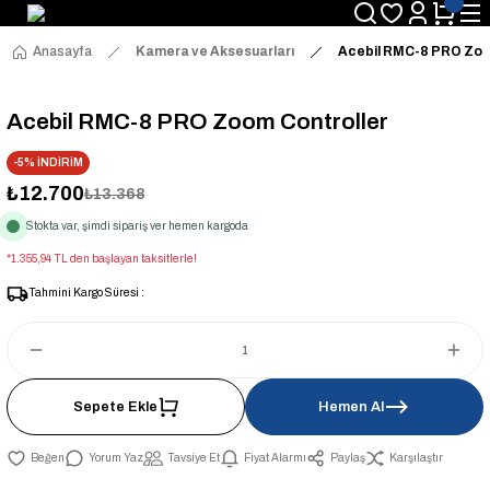
Anasayfa
Kamera ve Aksesuarları
Acebil RMC-8 PRO Zoo
Acebil RMC-8 PRO Zoom Controller
-5% İNDİRİM
₺12.700
₺13.368
Stokta var, şimdi sipariş ver hemen kargoda
*1.355,94 TL den başlayan taksitlerle!
Tahmini Kargo Süresi :
Sepete Ekle
Hemen Al
Yorum Yaz
Tavsiye Et
Fiyat Alarmı
Paylaş
Karşılaştır