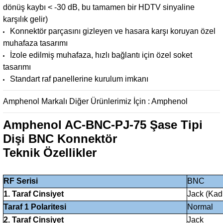
dönüş kaybı < -30 dB, bu tamamen bir HDTV sinyaline
karşılık gelir)
Konnektör parçasını gizleyen ve hasara karşı koruyan özel
muhafaza tasarımı
İzole edilmiş muhafaza, hızlı bağlantı için özel soket
tasarımı
Standart raf panellerine kurulum imkanı
Amphenol Markalı Diğer Ürünlerimiz İçin :
Amphenol
Amphenol AC-BNC-PJ-75 Şase Tipi
Dişi BNC Konnektör
Teknik Özellikler
RF Serisi
BNC
1. Taraf Cinsiyet
Jack (Kad
Taraf 1 Polaritesi
Normal
2. Taraf Cinsiyet
Jack