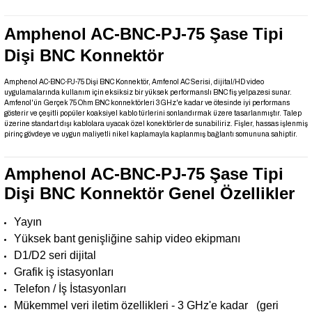
Amphenol AC-BNC-PJ-75 Şase Tipi
Dişi BNC Konnektör
Amphenol AC-BNC-PJ-75 Dişi BNC Konnektör, Amfenol AC Serisi, dijital/HD video
uygulamalarında kullanım için eksiksiz bir yüksek performanslı BNC fiş yelpazesi sunar.
Amfenol'ün Gerçek 75 Ohm BNC konnektörleri 3GHz'e kadar ve ötesinde iyi performans
gösterir ve çeşitli popüler koaksiyel kablo türlerini sonlandırmak üzere tasarlanmıştır. Talep
üzerine standart dışı kablolara uyacak özel konektörler de sunabiliriz. Fişler, hassas işlenmiş
pirinç gövdeye ve uygun maliyetli nikel kaplamayla kaplanmış bağlantı somununa sahiptir.
Amphenol AC-BNC-PJ-75 Şase Tipi
Dişi BNC Konnektör Genel Özellikler
Yayın
Yüksek bant genişliğine sahip video ekipmanı
D1/D2 seri dijital
Grafik iş istasyonları
Telefon / İş İstasyonları
Mükemmel veri iletim özellikleri - 3 GHz'e kadar (geri