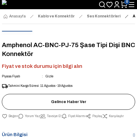
0
Anasayfa
Kablo ve Konnektör
Ses Konnektörleri
Am
Amphenol AC-BNC-PJ-75 Şase Tipi Dişi BNC
Konnektör
Fiyat ve stok durumu için bilgi alın
Piyasa Fiyatı
Gizle
Tahmini Kargo Süresi :
11 Ağustos - 19 Ağustos
Gelince Haber Ver
Yorum Yaz
Tavsiye Et
Fiyat Alarmı
Paylaş
Karşılaştır
Ürün Bilgisi