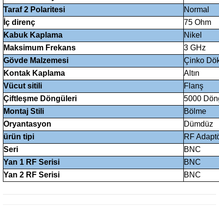
Taraf 2 Polaritesi
Normal
İç direnç
75 Ohm
Kabuk Kaplama
Nikel
Maksimum Frekans
3 GHz
Gövde Malzemesi
Çinko Dö
Kontak Kaplama
Altın
Vücut sitili
Flanş
Çiftleşme Döngüleri
5000 Dön
Montaj Stili
Bölme
Oryantasyon
Dümdüz
ürün tipi
RF Adaptör
Seri
BNC
Yan 1 RF Serisi
BNC
Yan 2 RF Serisi
BNC