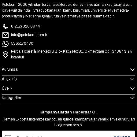
Polokom, 2000 yılından bu yana sektördeki deneyimi ve uzman kadrosuyla yurt
içi ve yurt dışında TV/radyo kanalları, kamu kurumları, üniversiteler ve medya-
prodüksiyon şirketlerine geniş ürün ve hizmet yelpazesi sunmaktadır.
0(212) 320 06 44
info@polokom.com.tr
5365170430
Perpa Ticaret İş Merkezi B Blok Kat:2 No: 81, Okmeydanı Cd., 34384 Şişli/
İstanbul
Kurumsal
Alışveriş
Üyelik
Kategoriler
Kampanyalardan Haberdar Ol!
Hemen E-posta listemize kayıt ol, en güncel kampanyalar, yenilikler ve duyuruları
ilk öğrenen sen ol.