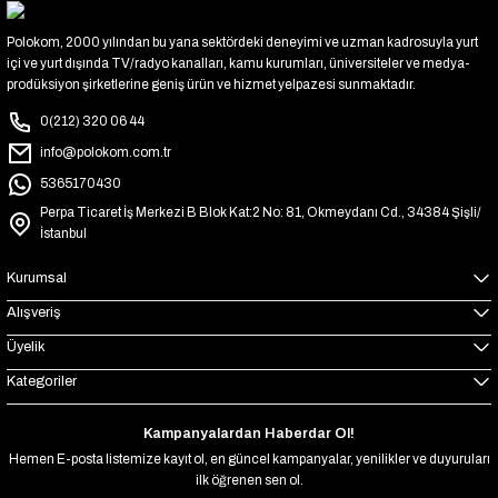
Polokom, 2000 yılından bu yana sektördeki deneyimi ve uzman kadrosuyla yurt
içi ve yurt dışında TV/radyo kanalları, kamu kurumları, üniversiteler ve medya-
prodüksiyon şirketlerine geniş ürün ve hizmet yelpazesi sunmaktadır.
0(212) 320 06 44
info@polokom.com.tr
5365170430
Perpa Ticaret İş Merkezi B Blok Kat:2 No: 81, Okmeydanı Cd., 34384 Şişli/
İstanbul
Kurumsal
Alışveriş
Üyelik
Kategoriler
Kampanyalardan Haberdar Ol!
Hemen E-posta listemize kayıt ol, en güncel kampanyalar, yenilikler ve duyuruları
ilk öğrenen sen ol.