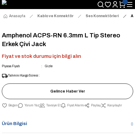
Anasayfa
Kablo ve Konnektör
Ses Konnektörleri
Am
Amphenol ACPS-RN 6.3mm L Tip Stereo
Erkek Çivi Jack
Fiyat ve stok durumu için bilgi alın
Piyasa Fiyatı
Gizle
Tahmini Kargo Süresi :
Gelince Haber Ver
Yorum Yaz
Tavsiye Et
Fiyat Alarmı
Paylaş
Karşılaştır
Ürün Bilgisi