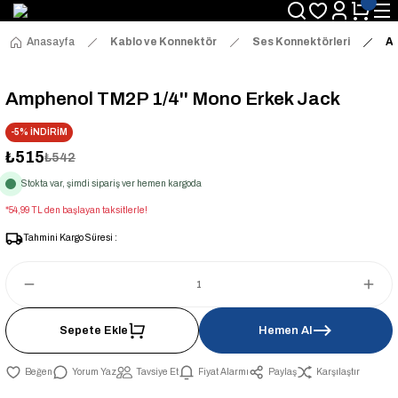
Anasayfa
Kablo ve Konnektör
Ses Konnektörleri
Am
Amphenol TM2P 1/4'' Mono Erkek Jack
-5% İNDİRİM
₺515
₺542
Stokta var, şimdi sipariş ver hemen kargoda
*54,99 TL den başlayan taksitlerle!
Tahmini Kargo Süresi :
Sepete Ekle
Hemen Al
Yorum Yaz
Tavsiye Et
Fiyat Alarmı
Paylaş
Karşılaştır