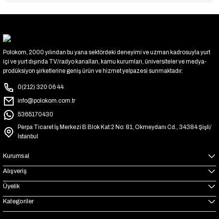
Polokom, 2000 yılından bu yana sektördeki deneyimi ve uzman kadrosuyla yurt
içi ve yurt dışında TV/radyo kanalları, kamu kurumları, üniversiteler ve medya-
prodüksiyon şirketlerine geniş ürün ve hizmet yelpazesi sunmaktadır.
0(212) 320 06 44
info@polokom.com.tr
5365170430
Perpa Ticaret İş Merkezi B Blok Kat:2 No: 81, Okmeydanı Cd., 34384 Şişli/
İstanbul
Kurumsal
Alışveriş
Üyelik
Kategoriler