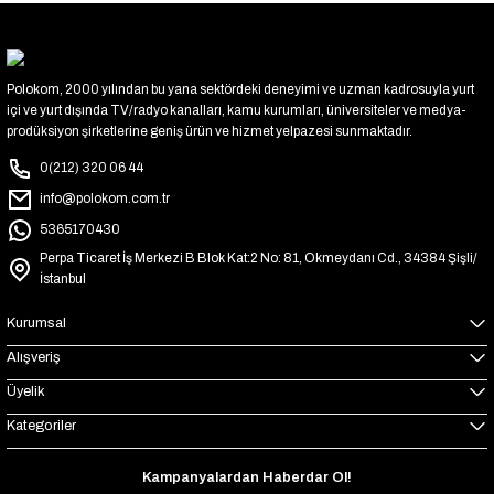
Polokom, 2000 yılından bu yana sektördeki deneyimi ve uzman kadrosuyla yurt
içi ve yurt dışında TV/radyo kanalları, kamu kurumları, üniversiteler ve medya-
prodüksiyon şirketlerine geniş ürün ve hizmet yelpazesi sunmaktadır.
0(212) 320 06 44
info@polokom.com.tr
5365170430
Perpa Ticaret İş Merkezi B Blok Kat:2 No: 81, Okmeydanı Cd., 34384 Şişli/
İstanbul
Kurumsal
Alışveriş
Üyelik
Kategoriler
Kampanyalardan Haberdar Ol!