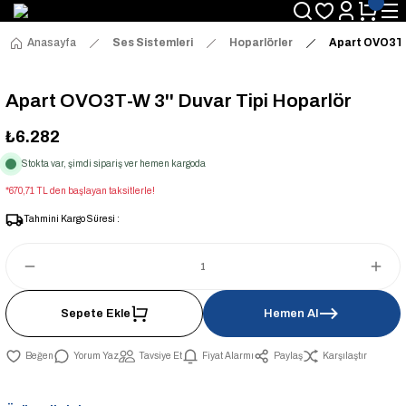
Anasayfa
Ses Sistemleri
Hoparlörler
Apart OVO3T-W
Apart OVO3T-W 3'' Duvar Tipi Hoparlör
₺6.282
Stokta var, şimdi sipariş ver hemen kargoda
*670,71 TL den başlayan taksitlerle!
Tahmini Kargo Süresi :
Sepete Ekle
Hemen Al
Yorum Yaz
Tavsiye Et
Fiyat Alarmı
Paylaş
Karşılaştır