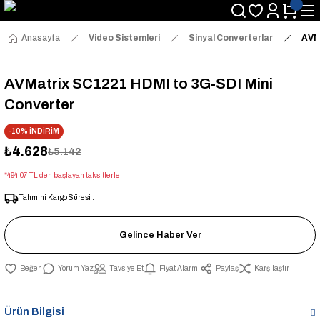
Anasayfa
Video Sistemleri
Sinyal Converterlar
AVM
AVMatrix SC1221 HDMI to 3G-SDI Mini
Converter
-10% İNDİRİM
₺4.628
₺5.142
*494,07 TL den başlayan taksitlerle!
Tahmini Kargo Süresi :
Gelince Haber Ver
Yorum Yaz
Tavsiye Et
Fiyat Alarmı
Paylaş
Karşılaştır
Ürün Bilgisi