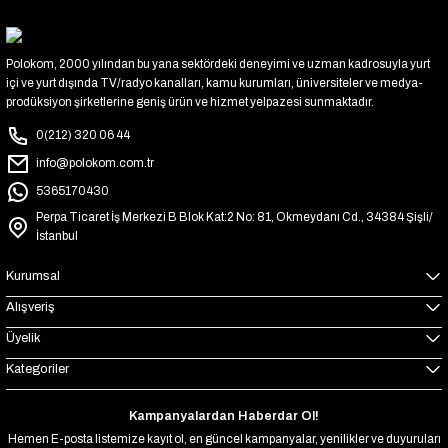
Polokom, 2000 yılından bu yana sektördeki deneyimi ve uzman kadrosuyla yurt
içi ve yurt dışında TV/radyo kanalları, kamu kurumları, üniversiteler ve medya-
prodüksiyon şirketlerine geniş ürün ve hizmet yelpazesi sunmaktadır.
0(212) 320 06 44
info@polokom.com.tr
5365170430
Perpa Ticaret İş Merkezi B Blok Kat:2 No: 81, Okmeydanı Cd., 34384 Şişli/
İstanbul
Kurumsal
Alışveriş
Üyelik
Kategoriler
Kampanyalardan Haberdar Ol!
Hemen E-posta listemize kayıt ol, en güncel kampanyalar, yenilikler ve duyuruları