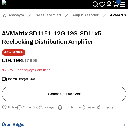
Anasayfa
Ses Sistemleri
Amplifikatörler
AVMatrix 
AVMatrix SD1151-12G 12G-SDI 1x5
Reclocking Distribution Amplifier
-10% İNDİRİM
₺16.196
₺17.996
*1.729,24 TL den başlayan taksitlerle!
Tahmini Kargo Süresi :
Gelince Haber Ver
Yorum Yaz
Tavsiye Et
Fiyat Alarmı
Paylaş
Karşılaştır
Ürün Bilgisi