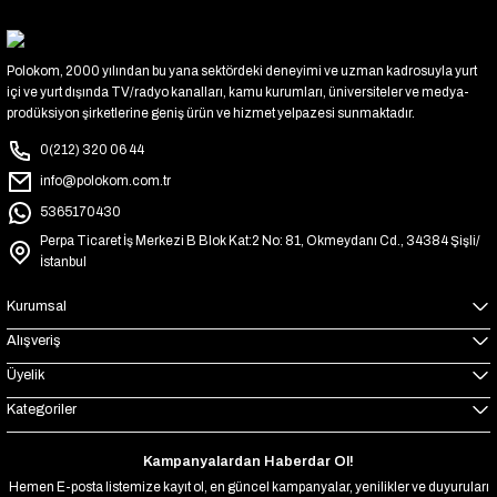
Polokom, 2000 yılından bu yana sektördeki deneyimi ve uzman kadrosuyla yurt
içi ve yurt dışında TV/radyo kanalları, kamu kurumları, üniversiteler ve medya-
prodüksiyon şirketlerine geniş ürün ve hizmet yelpazesi sunmaktadır.
0(212) 320 06 44
info@polokom.com.tr
5365170430
Perpa Ticaret İş Merkezi B Blok Kat:2 No: 81, Okmeydanı Cd., 34384 Şişli/
İstanbul
Kurumsal
Alışveriş
Üyelik
Kategoriler
Kampanyalardan Haberdar Ol!
Hemen E-posta listemize kayıt ol, en güncel kampanyalar, yenilikler ve duyuruları