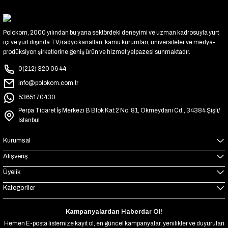
Polokom, 2000 yılından bu yana sektördeki deneyimi ve uzman kadrosuyla yurt
içi ve yurt dışında TV/radyo kanalları, kamu kurumları, üniversiteler ve medya-
prodüksiyon şirketlerine geniş ürün ve hizmet yelpazesi sunmaktadır.
0(212) 320 06 44
info@polokom.com.tr
5365170430
Perpa Ticaret İş Merkezi B Blok Kat:2 No: 81, Okmeydanı Cd., 34384 Şişli/
İstanbul
Kurumsal
Alışveriş
Üyelik
Kategoriler
Kampanyalardan Haberdar Ol!
Hemen E-posta listemize kayıt ol, en güncel kampanyalar, yenilikler ve duyuruları