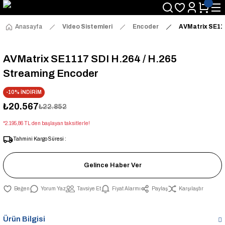
Anasayfa
Video Sistemleri
Encoder
AVMatrix SE111
AVMatrix SE1117 SDI H.264 / H.265
Streaming Encoder
-10% İNDİRİM
₺20.567
₺22.852
*2.195,86 TL den başlayan taksitlerle!
Tahmini Kargo Süresi :
Gelince Haber Ver
Yorum Yaz
Tavsiye Et
Fiyat Alarmı
Paylaş
Karşılaştır
Ürün Bilgisi