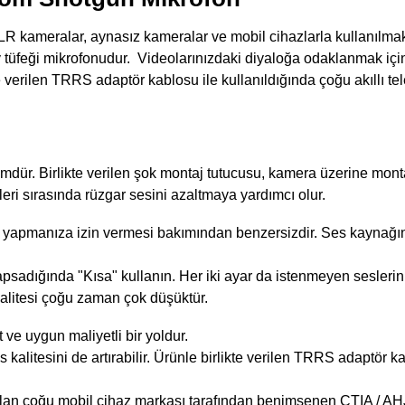
LR kameralar, aynasız kameralar ve mobil cihazlarla kullanılma
 av tüfeği mikrofonudur. Videolarınızdaki diyaloğa odaklanmak i
 verilen TRRS adaptör kablosu ile kullanıldığında çoğu akıllı te
mdür. Birlikte verilen şok montaj tutucusu, kamera üzerine monta
eri sırasında rüzgar sesini azaltmaya yardımcı olur.
ş yapmanıza izin vermesi bakımından benzersizdir. Ses kaynağ
psadığında "Kısa" kullanın. Her iki ayar da istenmeyen sesleri
alitesi çoğu zaman çok düşüktür.
t ve uygun maliyetli bir yoldur.
 kalitesini de artırabilir. Ürünle birlikte verilen TRRS adaptör 
ılan çoğu mobil cihaz markası tarafından benimsenen CTIA / AHJ