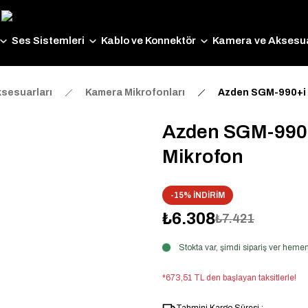
Ses Sistemleri
Kablo ve Konnektör
Kamera ve Aksesua
sesuarları
Kamera Mikrofonları
Azden SGM-990+i 
Azden SGM-990+
Mikrofon
-15% İNDİRİM
₺6.308
₺7.421
Stokta var, şimdi sipariş ver hem
*673,51 TL den başlayan taksitlerle!