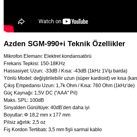
Azden SGM-990+i Teknik Özellikler
Mikrofon Elemanı: Elektret kondansatörü
Frekans Tepkisi: 150-18KHz
Hassasiyet: Uzun: -33dB / Kısa: -43dB (1kHz 1V/µ barda)
Yönlü Model: değiştirilebilir uzun (süper kardioid) ve kısa (kar
Çıkış Empedansı Uzun: 1,7k Ohm / Kısa: 760 Ohm (1kHz'de)
Güç Kaynağı: 1,5V DC (“AAA” Pil)
Maks. SPL: 100dB
Sinyalden Gürültüye: 40dB'den daha iyi
Boyutlar: Φ 18,2 mm x 177 mm
Pilsiz ağırlık: 2,5 oz
Fiş Kordon Tertibatı: 3,5 mm fişli sarmal kablo