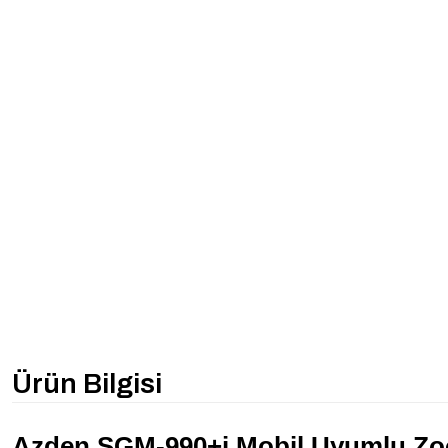
Ürün Bilgisi
Azden SGM-990+i Mobil Uyumlu Zo