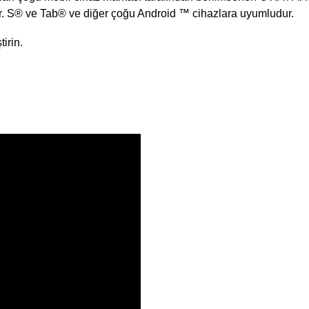
r. S® ve Tab® ve diğer çoğu Android ™ cihazlara uyumludur.
irin.