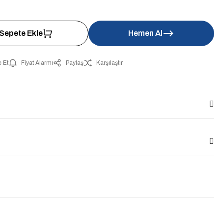
Sepete Ekle
Hemen Al
 Et
Fiyat Alarmı
Paylaş
Karşılaştır