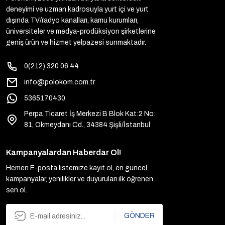
deneyimi ve uzman kadrosuyla yurt içi ve yurt
dışında TV/radyo kanalları, kamu kurumları,
üniversiteler ve medya-prodüksiyon şirketlerine
geniş ürün ve hizmet yelpazesi sunmaktadır.
0(212) 320 06 44
info@polokom.com.tr
5365170430
Perpa Ticaret İş Merkezi B Blok Kat:2 No:
81, Okmeydanı Cd., 34384 Şişli/İstanbul
Kampanyalardan Haberdar Ol!
Hemen E-posta listemize kayıt ol, en güncel
kampanyalar, yenilikler ve duyuruları ilk öğrenen
sen ol.
GÖNDER