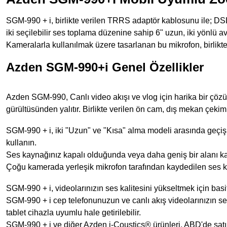
SGM-990 + i, birlikte verilen TRRS adaptör kablosunu ile; DS
iki seçilebilir ses toplama düzenine sahip 6" uzun, iki yönlü
Kameralarla kullanılmak üzere tasarlanan bu mikrofon, birlikte
Azden SGM-990+i Genel Özellikler
Azden SGM-990, Canlı video akışı ve vlog için harika bir çözü
gürültüsünden yalıtır.
Birlikte verilen ön cam, dış mekan çekiml
SGM-990 + i, iki "Uzun" ve "Kısa" alma modeli arasında geçi
kullanın.
Ses kaynağınız kapalı olduğunda veya daha geniş bir alanı ka
Çoğu kamerada yerleşik mikrofon tarafından kaydedilen ses k
SGM-990 + i, videolarınızın ses kalitesini yükseltmek için basi
SGM-990 + i cep telefonunuzun ve canlı akış videolarınızın ses
tablet cihazla uyumlu hale getirilebilir.
SGM-990 + i ve diğer Azden i-Coustics® ürünleri, ABD'de sat