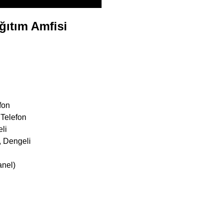
ğıtım Amfisi
fon
 Telefon
li
, Dengeli
anel)