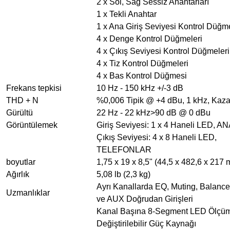
2 x Sol, Sağ Sessiz Anahtarları
1 x Tekli Anahtar
1 x Ana Giriş Seviyesi Kontrol Düğm
4 x Denge Kontrol Düğmeleri
4 x Çıkış Seviyesi Kontrol Düğmeleri
4 x Tiz Kontrol Düğmeleri
4 x Bas Kontrol Düğmesi
Frekans tepkisi
10 Hz - 150 kHz +/-3 dB
THD + N
%0,006 Tipik @ +4 dBu, 1 kHz, Kaz
Gürültü
22 Hz - 22 kHz>90 dB @ 0 dBu
Görüntülemek
Giriş Seviyesi: 1 x 4 Haneli LED, A
Çıkış Seviyesi: 4 x 8 Haneli LED,
TELEFONLAR
boyutlar
1,75 x 19 x 8,5" (44,5 x 482,6 x 217
Ağırlık
5,08 lb (2,3 kg)
Ayrı Kanallarda EQ, Muting, Balance
Uzmanlıklar
ve AUX Doğrudan Girişleri
Kanal Başına 8-Segment LED Ölçü
Değiştirilebilir Güç Kaynağı