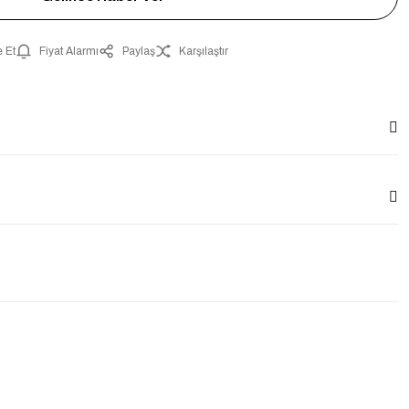
 Et
Fiyat Alarmı
Paylaş
Karşılaştır