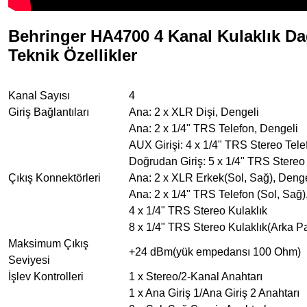
Behringer HA4700 4 Kanal Kulaklık Da
Teknik Özellikler
Kanal Sayısı
4
Giriş Bağlantıları
Ana: 2 x XLR Dişi, Dengeli
Ana: 2 x 1/4" TRS Telefon, Dengeli
AUX Girişi: 4 x 1/4" TRS Stereo Tele
Doğrudan Giriş: 5 x 1/4" TRS Stereo
Çıkış Konnektörleri
Ana: 2 x XLR Erkek(Sol, Sağ), Denge
Ana: 2 x 1/4" TRS Telefon (Sol, Sağ)
4 x 1/4" TRS Stereo Kulaklık
8 x 1/4" TRS Stereo Kulaklık(Arka P
Maksimum Çıkış
+24 dBm(yük empedansı 100 Ohm)
Seviyesi
İşlev Kontrolleri
1 x Stereo/2-Kanal Anahtarı
1 x Ana Giriş 1/Ana Giriş 2 Anahtarı