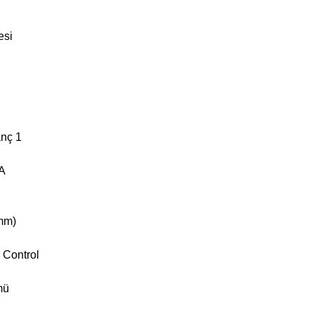
esi
anç 1
NA
 mm)
 Control
mü