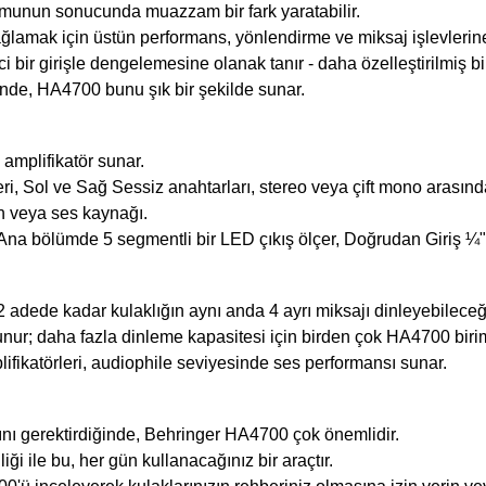
urumunun sonucunda muazzam bir fark yaratabilir.
lamak için üstün performans, yönlendirme ve miksaj işlevlerine 
ci bir girişle dengelemesine olanak tanır - daha özelleştirilmiş bi
inde, HA4700 bunu şık bir şekilde sunar.
amplifikatör sunar.
ri, Sol ve Sağ Sessiz anahtarları, stereo veya çift mono arasın
an veya ses kaynağı.
ir Ana bölümde 5 segmentli bir LED çıkış ölçer, Doğrudan Giriş ¼
2 adede kadar kulaklığın aynı anda 4 ayrı miksajı dinleyebileceğ
unur; daha fazla dinleme kapasitesi için birden çok HA4700 biri
fikatörleri, audiophile seviyesinde ses performansı sunar.
ını gerektirdiğinde, Behringer HA4700 çok önemlidir.
ği ile bu, her gün kullanacağınız bir araçtır.