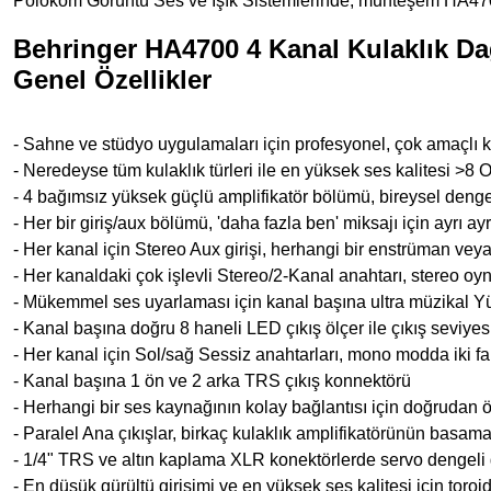
Polokom Görüntü Ses ve Işık Sistemlerinde
, muhteşem HA4700'
Behringer HA4700 4 Kanal Kulaklık Da
Genel Özellikler
- Sahne ve stüdyo uygulamaları için profesyonel, çok amaçlı ku
- Neredeyse tüm kulaklık türleri ile en yüksek ses kalitesi >
- 4 bağımsız yüksek güçlü amplifikatör bölümü, bireysel denge
- Her bir giriş/aux bölümü, 'daha fazla ben' miksajı için ayrı ayr
- Her kanal için Stereo Aux girişi, herhangi bir enstrüman ve
- Her kanaldaki çok işlevli Stereo/2-Kanal anahtarı, stereo oy
- Mükemmel ses uyarlaması için kanal başına ultra müzikal 
- Kanal başına doğru 8 haneli LED çıkış ölçer ile çıkış seviyes
- Her kanal için Sol/sağ Sessiz anahtarları, mono modda iki fa
- Kanal başına 1 ön ve 2 arka TRS çıkış konnektörü
- Herhangi bir ses kaynağının kolay bağlantısı için doğrudan 
- Paralel Ana çıkışlar, birkaç kulaklık amplifikatörünün basama
- 1/4" TRS ve altın kaplama XLR konektörlerde servo dengeli gi
- En düşük gürültü girişimi ve en yüksek ses kalitesi için toroi