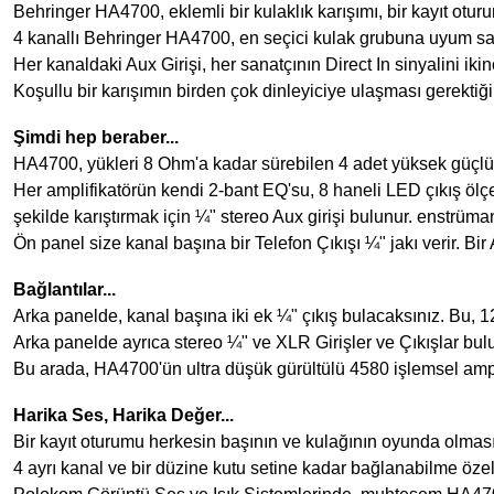
Behringer HA4700, eklemli bir kulaklık karışımı, bir kayıt ot
4 kanallı Behringer HA4700, en seçici kulak grubuna uyum sağ
Her kanaldaki Aux Girişi, her sanatçının Direct In sinyalini ikin
Koşullu bir karışımın birden çok dinleyiciye ulaşması gerektiğ
Şimdi hep beraber...
HA4700, yükleri 8 Ohm'a kadar sürebilen 4 adet yüksek güçlü 
Her amplifikatörün kendi 2-bant EQ'su, 8 haneli LED çıkış ölçe
şekilde karıştırmak için ¼" stereo Aux girişi bulunur. enstrüm
Ön panel size kanal başına bir Telefon Çıkışı ¼" jakı verir. B
Bağlantılar...
Arka panelde, kanal başına iki ek ¼" çıkış bulacaksınız. Bu, 1
Arka panelde ayrıca stereo ¼" ve XLR Girişler ve Çıkışlar bul
Bu arada, HA4700'ün ultra düşük gürültülü 4580 işlemsel ampli
Harika Ses, Harika Değer...
Bir kayıt oturumu herkesin başının ve kulağının oyunda olmas
4 ayrı kanal ve bir düzine kutu setine kadar bağlanabilme özelli