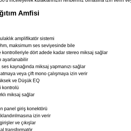
ü inceleyerek kulaklarınızın rehberiniz olmasına izin verin vey
ğıtım Amfisi
laklık amplifikatör sistemi
8 Ohm, maksimum ses seviyesinde bile
 kontrolleriyle dört adede kadar stereo miksaj sağlar
ı ayarlanabilir
ya ses kaynağında miksaj yapmanızı sağlar
natmaya veya çift mono çalışmaya izin verir
Yüksek ve Düşük EQ
i kontrolü
rklı miksaj sağlar
ön panel giriş konektörü
klandırılmasına izin verir
rişler ve çıkışlar
dal transformatör