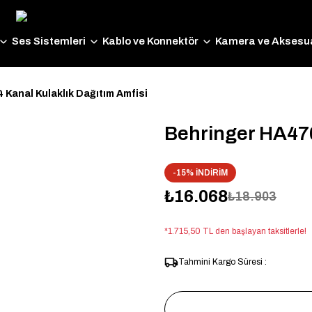
Ses Sistemleri
Kablo ve Konnektör
Kamera ve Aksesua
 Kanal Kulaklık Dağıtım Amfisi
Behringer HA470
-15% İNDİRİM
₺16.068
₺18.903
*1.715,50 TL den başlayan taksitlerle!
Tahmini Kargo Süresi :