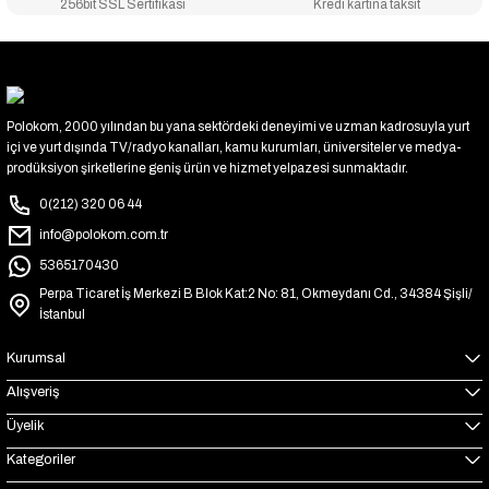
256bit SSL Sertifikası
Kredi kartına taksit
Polokom, 2000 yılından bu yana sektördeki deneyimi ve uzman kadrosuyla yurt
içi ve yurt dışında TV/radyo kanalları, kamu kurumları, üniversiteler ve medya-
prodüksiyon şirketlerine geniş ürün ve hizmet yelpazesi sunmaktadır.
0(212) 320 06 44
info@polokom.com.tr
5365170430
Perpa Ticaret İş Merkezi B Blok Kat:2 No: 81, Okmeydanı Cd., 34384 Şişli/
İstanbul
Kurumsal
Alışveriş
Üyelik
Kategoriler