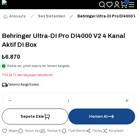
Anasayfa
Ses Sistemleri
Behringer Ultra-DI Pro DI4000 V2
Behringer Ultra-DI Pro DI4000 V2 4 Kanal
Aktif DI Box
₺6.870
Stokta var, şimdi sipariş ver hemen kargoda
*733,54 TL den başlayan taksitlerle!
Tahmini Kargo Süresi :
Sepete Ekle
Hemen Al
Yorum Yaz
Tavsiye Et
Fiyat Alarmı
Paylaş
Karşılaştır