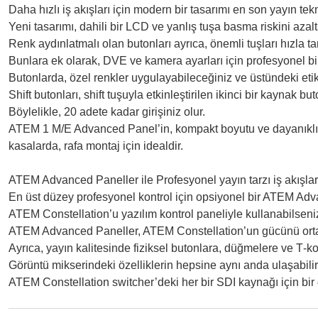
Daha hızlı iş akışları için modern bir tasarımı en son yayın teknol
Yeni tasarımı, dahili bir LCD ve yanlış tuşa basma riskini azalta
Renk aydınlatmalı olan butonları ayrıca, önemli tuşları hızla t
Bunlara ek olarak, DVE ve kamera ayarları için profesyonel bir j
Butonlarda, özel renkler uygulayabileceğiniz ve üstündeki etik
Shift butonları, shift tuşuyla etkinleştirilen ikinci bir kaynak bu
Böylelikle, 20 adete kadar girişiniz olur.
ATEM 1 M/E Advanced Panel’in, kompakt boyutu ve dayanıklı tas
kasalarda, rafa montaj için idealdir.
ATEM Advanced Paneller ile Profesyonel yayın tarzı iş akışlar
En üst düzey profesyonel kontrol için opsiyonel bir ATEM Adv
ATEM Constellation’u yazılım kontrol paneliyle kullanabilsen
ATEM Advanced Paneller, ATEM Constellation’un gücünü ortaya
Ayrıca, yayın kalitesinde fiziksel butonlara, düğmelere ve T‑
Görüntü mikserindeki özelliklerin hepsine aynı anda ulaşabilir
ATEM Constellation switcher’deki her bir SDI kaynağı için bir 