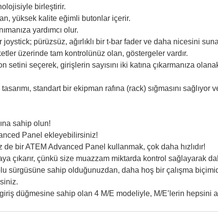
ojisiyle birleştirir.
n, yüksek kalite eğimli butonlar içerir.
anımanıza yardımcı olur.
oystick; pürüzsüz, ağırlıklı bir t-bar fader ve daha nicesini suna
etler üzerinde tam kontrolünüz olan, göstergeler vardır.
ton setini seçerek, girişlerin sayısını iki katına çıkarmanıza olanak
arımı, standart bir ekipman rafına (rack) sığmasını sağlıyor ve
ına sahip olun!
anced Panel ekleyebilirsiniz!
iz de bir ATEM Advanced Panel kullanmak, çok daha hızlıdır!
 çıkarır, çünkü size muazzam miktarda kontrol sağlayarak daha
kolu sürgüsüne sahip olduğunuzdan, daha hoş bir çalışma biçimid
siniz.
giriş düğmesine sahip olan 4 M/E modeliyle, M/E’lerin hepsini a