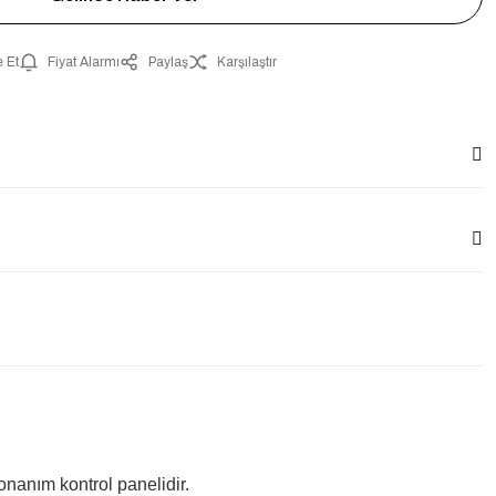
 Et
Fiyat Alarmı
Paylaş
Karşılaştır
nanım kontrol panelidir.