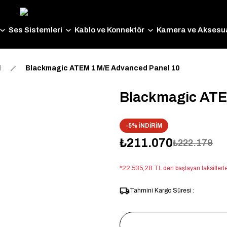
Ses Sistemleri
Kablo ve Konnektör
Kamera ve Aksesua
i
Blackmagic ATEM 1 M/E Advanced Panel 10
Blackmagic ATE
-5% İNDİRİM
₺211.070
₺222.179
*22.535,28 TL den başlayan taksitlerle
Tahmini Kargo Süresi :