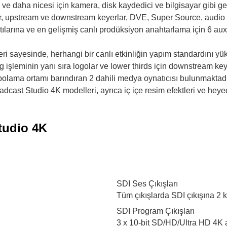
ı ve daha nicesi için kamera, disk kaydedici ve bilgisayar gibi g
ler, upstream ve downstream keyerlar, DVE, Super Source, audio 
tılarına ve en gelişmiş canlı prodüksiyon anahtarlama için 6 aux
eri sayesinde, herhangi bir canlı etkinliğin yapım standardını yük
ng işleminin yanı sıra logolar ve lower thirds için downstream ke
epolama ortamı barındıran 2 dahili medya oynatıcısı bulunmaktadı
 Studio 4K modelleri, ayrıca iç içe resim efektleri ve heyecan 
tudio 4K
SDI Ses Çıkışları
Tüm çıkışlarda SDI çıkışına 2 
SDI Program Çıkışları
3 x 10-bit SD/HD/Ultra HD 4K a