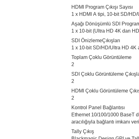
HDMI Program Çıkışı Sayısı
1 x HDMI A tipi, 10-bit SD/HD/
Aşağı Dönüşümlü SDI Program 
1 x 10-bit (Ultra HD 4K dan HD
SDI ÖnizlemeÇıkışları
1 x 10-bit SD/HD/Ultra HD 4K a
Toplam Çoklu Görüntüleme
2
SDI Çoklu Görüntüleme Çıkışla
2
HDMI Çoklu Görüntüleme Çıkış
2
Kontrol Panel Bağlantısı
Ethernet 10/100/1000 BaseT de
aracılığıyla bağlantı imkanı veri
Tally Çıkış
Blackmagic Design GPI ve Tally