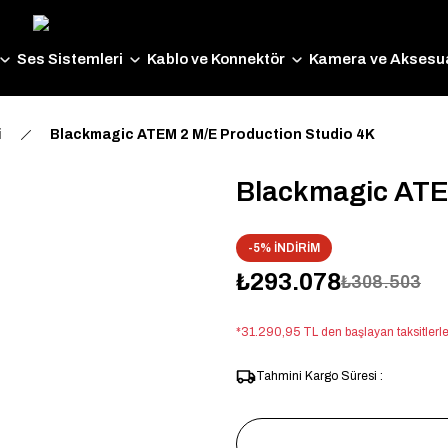
Ses Sistemleri
Kablo ve Konnektör
Kamera ve Aksesua
i
Blackmagic ATEM 2 M/E Production Studio 4K
Blackmagic ATE
-5% İNDİRİM
₺293.078
₺308.503
*31.290,95 TL den başlayan taksitlerle
Tahmini Kargo Süresi :