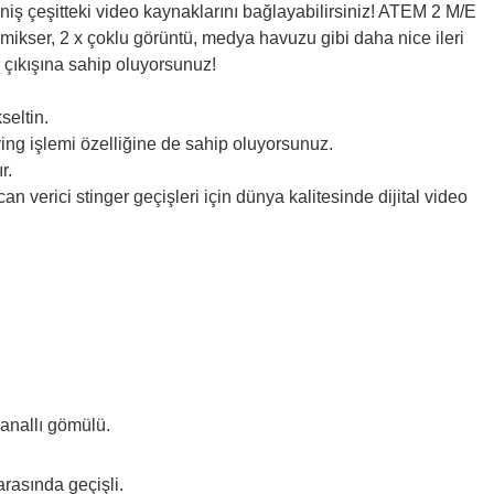
eniş çeşitteki video kaynaklarını bağlayabilirsiniz! ATEM 2 M/E
mikser, 2 x çoklu görüntü, medya havuzu gibi daha nice ileri
 çıkışına sahip oluyorsunuz!
seltin.
ying işlemi özelliğine de sahip oluyorsunuz.
r.
verici stinger geçişleri için dünya kalitesinde dijital video
kanallı gömülü.
rasında geçişli.