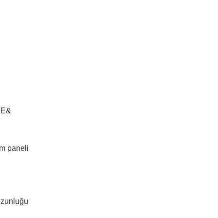
VE&
m paneli
Uzunluğu