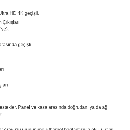
Ultra HD 4K geçişli.
Çıkışları
'ye).
rasında geçişli
rı
ları
stekler. Panel ve kasa arasında doğrudan, ya da ağ
r.
 Arayüzü ürünününe Ethernet bağlantısıyla ekli. (Dahil