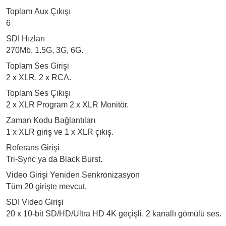
Toplam Aux Çıkışı
6
SDI Hızları
270Mb, 1.5G, 3G, 6G.
Toplam Ses Girişi
2 x XLR. 2 x RCA.
Toplam Ses Çıkışı
2 x XLR Program 2 x XLR Monitör.
Zaman Kodu Bağlantıları
1 x XLR giriş ve 1 x XLR çıkış.
Referans Girişi
Tri-Sync ya da Black Burst.
Video Girişi Yeniden Senkronizasyon
Tüm 20 girişte mevcut.
SDI Video Girişi
20 x 10-bit SD/HD/Ultra HD 4K geçişli. 2 kanallı gömülü ses.