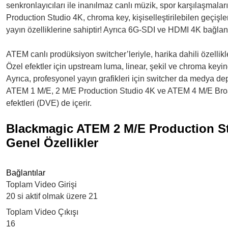
senkronlayıcıları ile inanılmaz canlı müzik, spor karşılaşmalar
Production Studio 4K, chroma key, kişiselleştirilebilen geçiş
yayın özelliklerine sahiptir! Ayrıca 6G-SDI ve HDMI 4K bağlan
ATEM canlı prodüksiyon switcher’leriyle, harika dahili özellikl
Özel efektler için upstream luma, linear, şekil ve chroma keyi
Ayrıca, profesyonel yayın grafikleri için switcher da medya d
ATEM 1 M/E, 2 M/E Production Studio 4K ve ATEM 4 M/E Broadcast
efektleri (DVE) de içerir.
Blackmagic ATEM 2 M/E Production S
Genel Özellikler
Bağlantılar
Toplam Video Girişi
20 si aktif olmak üzere 21
Toplam Video Çıkışı
16