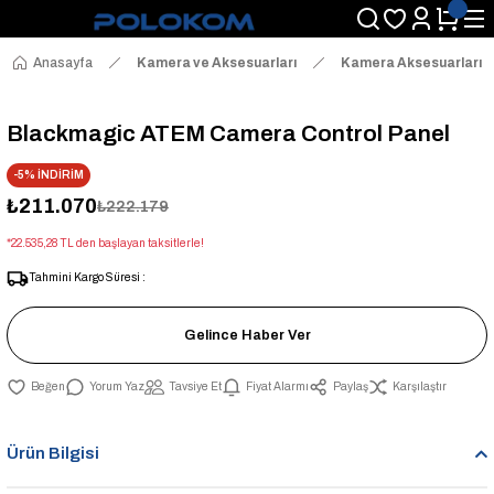
Anasayfa
Kamera ve Aksesuarları
Kamera Aksesuarları
Blackmagic ATEM Camera Control Panel
-5% İNDİRİM
₺211.070
₺222.179
*22.535,28 TL den başlayan taksitlerle!
Tahmini Kargo Süresi :
Gelince Haber Ver
Yorum Yaz
Tavsiye Et
Fiyat Alarmı
Paylaş
Karşılaştır
Ürün Bilgisi