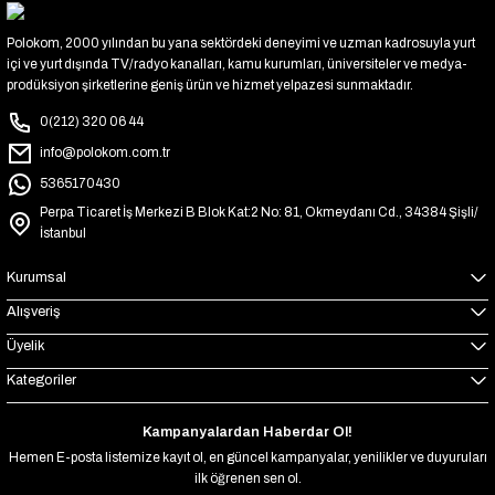
Polokom, 2000 yılından bu yana sektördeki deneyimi ve uzman kadrosuyla yurt
içi ve yurt dışında TV/radyo kanalları, kamu kurumları, üniversiteler ve medya-
prodüksiyon şirketlerine geniş ürün ve hizmet yelpazesi sunmaktadır.
0(212) 320 06 44
info@polokom.com.tr
5365170430
Perpa Ticaret İş Merkezi B Blok Kat:2 No: 81, Okmeydanı Cd., 34384 Şişli/
İstanbul
Kurumsal
Alışveriş
Üyelik
Kategoriler
Kampanyalardan Haberdar Ol!
Hemen E-posta listemize kayıt ol, en güncel kampanyalar, yenilikler ve duyuruları
ilk öğrenen sen ol.