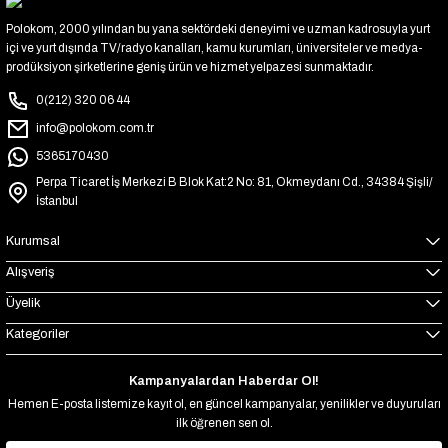
Polokom, 2000 yılından bu yana sektördeki deneyimi ve uzman kadrosuyla yurt
içi ve yurt dışında TV/radyo kanalları, kamu kurumları, üniversiteler ve medya-
prodüksiyon şirketlerine geniş ürün ve hizmet yelpazesi sunmaktadır.
0(212) 320 06 44
info@polokom.com.tr
5365170430
Perpa Ticaret İş Merkezi B Blok Kat:2 No: 81, Okmeydanı Cd., 34384 Şişli/
İstanbul
Kurumsal
Alışveriş
Üyelik
Kategoriler
Kampanyalardan Haberdar Ol!
Hemen E-posta listemize kayıt ol, en güncel kampanyalar, yenilikler ve duyuruları
ilk öğrenen sen ol.