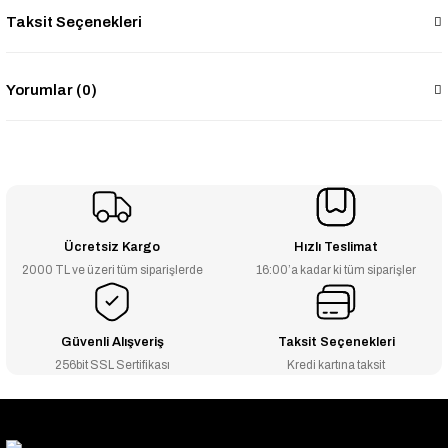
Taksit Seçenekleri
Yorumlar (0)
Ücretsiz Kargo
Hızlı Teslimat
2000 TL ve üzeri tüm siparişlerde
16:00’a kadar ki tüm siparişler
Güvenli Alışveriş
Taksit Seçenekleri
256bit SSL Sertifikası
Kredi kartına taksit