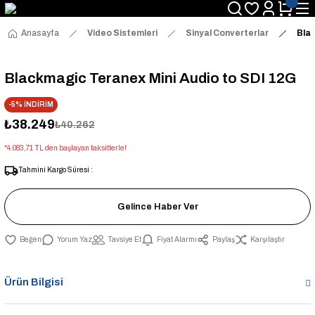
Anasayfa
Video Sistemleri
Sinyal Converterlar
Blac
Blackmagic Teranex Mini Audio to SDI 12G
-5% İNDİRİM
₺38.249
₺40.262
*4.083,71 TL den başlayan taksitlerle!
Tahmini Kargo Süresi :
Gelince Haber Ver
Yorum Yaz
Tavsiye Et
Fiyat Alarmı
Paylaş
Karşılaştır
Ürün Bilgisi