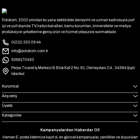
Polokom, 2000 yılından bu yana sektördeki deneyimi ve uzman kadrosuyla yurt
içi ve yurt dışında TV/radyo kanalları, kamu kurumları, üniversiteler ve medya-
prodüksiyon şirketlerine geniş ürün ve hizmet yelpazesi sunmaktadır.
0(212) 320 06 44
info@polokom.com.tr
5365170430
Perpa Ticaret İş Merkezi B Blok Kat:2 No: 81, Okmeydanı Cd., 34384 Şişli/
İstanbul
Kurumsal
Alışveriş
Üyelik
Kategoriler
Kampanyalardan Haberdar Ol!
Hemen E-posta listemize kayıt ol, en güncel kampanyalar, yenilikler ve duyuruları