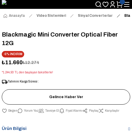
Anasayfa
Video Sistemleri
Sinyal Converterlar
Blac
Blackmagic Mini Converter Optical Fiber
12G
-5% İNDİRİM
₺11.660
₺12.274
*1.244,93 TL den başlayan taksitlerle!
Tahmini Kargo Süresi :
Gelince Haber Ver
Yorum Yaz
Tavsiye Et
Fiyat Alarmı
Paylaş
Karşılaştır
Ürün Bilgisi