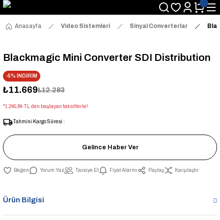
Anasayfa
Video Sistemleri
Sinyal Converterlar
Blac
Blackmagic Mini Converter SDI Distribution
-5% İNDİRİM
₺11.669
₺12.283
*1.245,84 TL den başlayan taksitlerle!
Tahmini Kargo Süresi :
Gelince Haber Ver
Yorum Yaz
Tavsiye Et
Fiyat Alarmı
Paylaş
Karşılaştır
Ürün Bilgisi