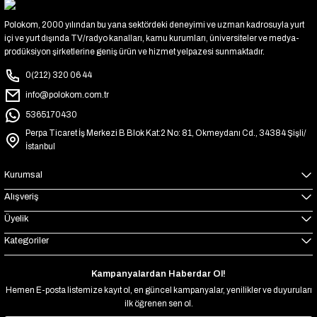
Polokom, 2000 yılından bu yana sektördeki deneyimi ve uzman kadrosuyla yurt
içi ve yurt dışında TV/radyo kanalları, kamu kurumları, üniversiteler ve medya-
prodüksiyon şirketlerine geniş ürün ve hizmet yelpazesi sunmaktadır.
0(212) 320 06 44
info@polokom.com.tr
5365170430
Perpa Ticaret İş Merkezi B Blok Kat:2 No: 81, Okmeydanı Cd., 34384 Şişli/
İstanbul
Kurumsal
Alışveriş
Üyelik
Kategoriler
Kampanyalardan Haberdar Ol!
Hemen E-posta listemize kayıt ol, en güncel kampanyalar, yenilikler ve duyuruları
ilk öğrenen sen ol.