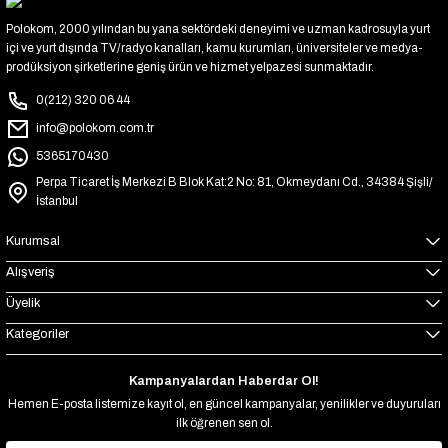
Polokom, 2000 yılından bu yana sektördeki deneyimi ve uzman kadrosuyla yurt
içi ve yurt dışında TV/radyo kanalları, kamu kurumları, üniversiteler ve medya-
prodüksiyon şirketlerine geniş ürün ve hizmet yelpazesi sunmaktadır.
0(212) 320 06 44
info@polokom.com.tr
5365170430
Perpa Ticaret İş Merkezi B Blok Kat:2 No: 81, Okmeydanı Cd., 34384 Şişli/
İstanbul
Kurumsal
Alışveriş
Üyelik
Kategoriler
Kampanyalardan Haberdar Ol!
Hemen E-posta listemize kayıt ol, en güncel kampanyalar, yenilikler ve duyuruları
ilk öğrenen sen ol.