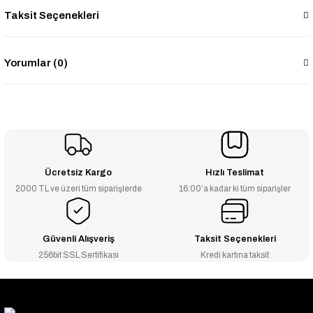
Taksit Seçenekleri
Yorumlar (0)
Ücretsiz Kargo
Hızlı Teslimat
2000 TL ve üzeri tüm siparişlerde
16:00’a kadar ki tüm siparişler
Güvenli Alışveriş
Taksit Seçenekleri
256bit SSL Sertifikası
Kredi kartına taksit