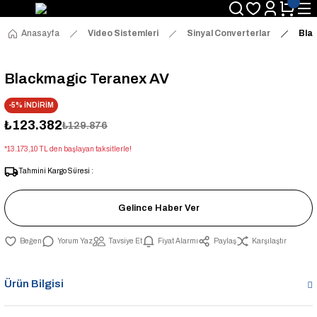
Anasayfa
Video Sistemleri
Sinyal Converterlar
Bla
Blackmagic Teranex AV
-5% İNDİRİM
₺123.382
₺129.876
*13.173,10 TL den başlayan taksitlerle!
Tahmini Kargo Süresi :
Gelince Haber Ver
Yorum Yaz
Tavsiye Et
Fiyat Alarmı
Paylaş
Karşılaştır
Ürün Bilgisi