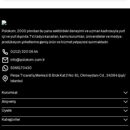
Polokom, 2000 yılından bu yana sektördeki deneyimi ve uzman kadrosuyla yurt
içi ve yurt dışında TV/radyo kanalları, kamu kurumları, üniversiteler ve medya-
prodüksiyon şirketlerine geniş ürün ve hizmet yelpazesi sunmaktadır.
0(212) 320 06 44
info@polokom.com.tr
5365170430
Perpa Ticaret İş Merkezi B Blok Kat:2 No: 81, Okmeydanı Cd., 34384 Şişli/
İstanbul
Kurumsal
Alışveriş
Üyelik
Kategoriler