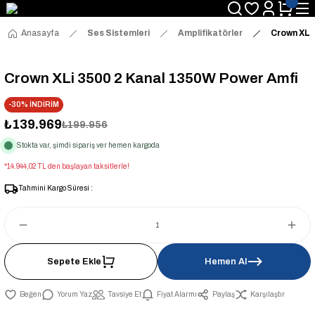
Anasayfa
Ses Sistemleri
Amplifikatörler
Crown XLi
Crown XLi 3500 2 Kanal 1350W Power Amfi
-30% İNDİRİM
₺139.969
₺199.956
Stokta var, şimdi sipariş ver hemen kargoda
*14.944,02 TL den başlayan taksitlerle!
Tahmini Kargo Süresi :
Sepete Ekle
Hemen Al
Yorum Yaz
Tavsiye Et
Fiyat Alarmı
Paylaş
Karşılaştır