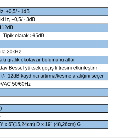
z, +0,5/ - 1dB
kHz, +0,5/ - 3dB
>112dB
- Tipik olarak >95dB
ila 20kHz
ki grafik ekolayzır bölümünü atlar
v Bessel yüksek geçiş filtresini etkinleştirir
/- 12dB kaydırıcı artırma/kesme aralığını seçer
0VAC 50/60Hz
)
)
 Y x 6"(15,24cm) D x 19" (48,26cm) G