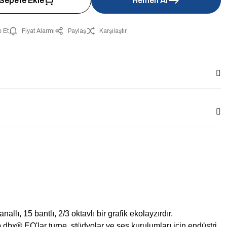
Sepete Ekle
Hemen Al
 Et
Fiyat Alarmı
Paylaş
Karşılaştır
allı, 15 bantlı, 2/3 oktavlı bir grafik ekolayzırdır.
 dbx® EQ'lar turne, stüdyolar ve ses kurulumları için endüstri