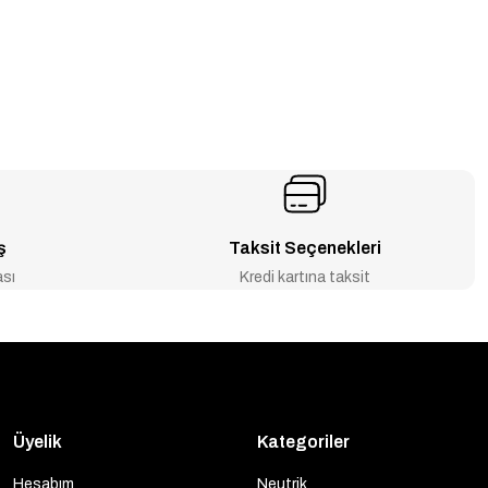
ş
Taksit Seçenekleri
ası
Kredi kartına taksit
Üyelik
Kategoriler
Hesabım
Neutrik