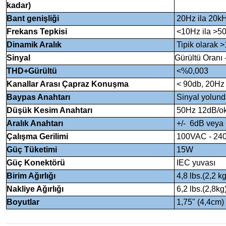
kadar)
Bant genişliği
20Hz ila 20kH
Frekans Tepkisi
<10Hz ila >50
Dinamik Aralık
Tipik olarak 
Sinyal
Gürültü Oranı 
THD+Gürültü
<%0,003
Kanallar Arası Çapraz Konuşma
< 90db, 20Hz 
Baypas Anahtarı
Sinyal yolunda
Düşük Kesim Anahtarı
50Hz 12dB/okta
Aralık Anahtarı
+/- 6dB veya +
Çalışma Gerilimi
100VAC - 24
Güç Tüketimi
15W
Güç Konektörü
IEC yuvası
Birim Ağırlığı
4,8 lbs.(2,2 kg
Nakliye Ağırlığı
6,2 lbs.(2,8kg
Boyutlar
1,75" (4,4cm)