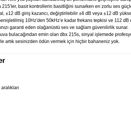
15'ler, basit kontrollerin basitliğini sunarken en zorlu ses güçle
, ±12 dB giriş kazancı, değiştirilebilir ±6 dB veya ±12 dB yüks
 Genişletilmiş 10Hz'den 50kHz'e kadar frekans tepkisi ve 112 dB d
ınızı garanti eden olağanüstü ses ve sağlam güvenilirlik sunar.
yuva bulacağından emin olan dbx 215s, sinyal işlemede profesyo
teyle artık sesinizden ödün vermek için hiçbir bahaneniz yok.
er
aralıkları