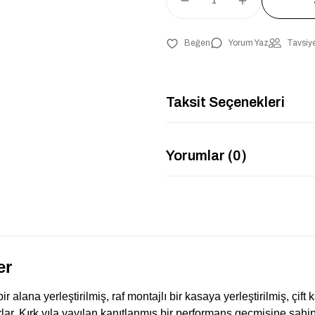
Yorum Yaz
Tavsiye
Taksit Seçenekleri
Yorumlar (0)
er
lana yerleştirilmiş, raf montajlı bir kasaya yerleştirilmiş, çift kan
lar. Kırk yıla yayılan kanıtlanmış bir performans geçmişine sahip