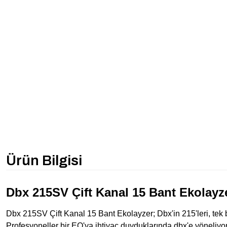
Ürün Bilgisi
Dbx 215SV Çift Kanal 15 Bant Ekolayz
Dbx 215SV Çift Kanal 15 Bant Ekolayzer; Dbx'in 215'leri, tek bir a
Profesyoneller bir EQ'ya ihtiyaç duyduklarında dbx'e yöneliyor