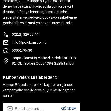
Polokom, 2000 yılından bu yana sektördeki
deneyimi ve uzman kadrosuyla yurt içi ve yurt
dışında TV/radyo kanalları, kamu kurumları,
üniversiteler ve medya-prodüksiyon şirketlerine
geniş ürün ve hizmet yelpazesi sunmaktadır.
0(212) 320 06 44
info@polokom.com.tr
5365170430
Perpa Ticaret İş Merkezi B Blok Kat:2 No:
81, Okmeydanı Cd., 34384 Şişli/İstanbul
Kampanyalardan Haberdar Ol!
Hemen E-posta listemize kayıt ol, en güncel
kampanyalar, yenilikler ve duyuruları ilk öğrenen
sen ol.
GÖNDER