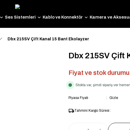
Ses Sistemleri
Kablo ve Konnektör
Kamera ve Aksesua
Dbx 215SV Çift Kanal 15 Bant Ekolayzer
Dbx 215SV Çift 
Fiyat ve stok durumu i
Stokta var, şimdi sipariş ver hem
Piyasa Fiyatı
Gizle
Tahmini Kargo Süresi :