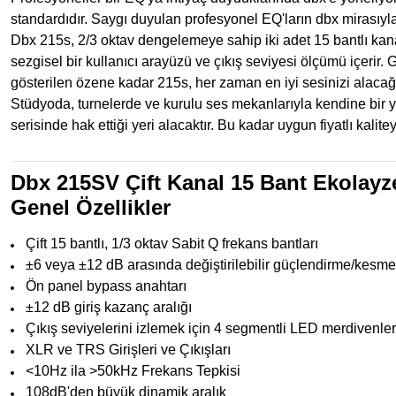
standardıdır. Saygı duyulan profesyonel EQ'ların dbx mirasıyla 2
Dbx 215s, 2/3 oktav dengelemeye sahip iki adet 15 bantlı kanal
sezgisel bir kullanıcı arayüzü ve çıkış seviyesi ölçümü içerir.
gösterilen özene kadar 215s, her zaman en iyi sesinizi alacağ
Stüdyoda, turnelerde ve kurulu ses mekanlarıyla kendine bir 
serisinde hak ettiği yeri alacaktır. Bu kadar uygun fiyatlı kali
Dbx 215SV Çift Kanal 15 Bant Ekolayz
Genel Özellikler
Çift 15 bantlı, 1/3 oktav Sabit Q frekans bantları
±6 veya ±12 dB arasında değiştirilebilir güçlendirme/kesme 
Ön panel bypass anahtarı
±12 dB giriş kazanç aralığı
Çıkış seviyelerini izlemek için 4 segmentli LED merdivenler
XLR ve TRS Girişleri ve Çıkışları
<10Hz ila >50kHz Frekans Tepkisi
108dB'den büyük dinamik aralık