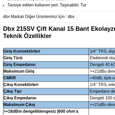
Tavsiye edilen kullanım yeri: Taşınabilir, Tur
dbx Markalı Diğer Ürünlerimiz İçin :
dbx
Dbx 215SV Çift Kanal 15 Bant Ekolayz
Teknik Özellikler
Giriş Konnektörleri
1/4" TRS, dişi
Giriş Türü
Elektronik ola
Giriş Empedansı
Dengeli 40 k
Maksimum Giriş
>+21dBu deng
CMRR
>40dB, tipik 
Çıkış Konektörleri
1/4" TRS, erk
Çıkış Tipi
Empedans deng
Çıkış Empedansı
Dengeli 100 
Maksimum Çıkış
>+21dBu deng
>+18dBm dengeli/dengesiz (600 ohm'a