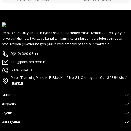
256bit SSL Sertifikası
Kredi kartına taksit
Polokom, 2000 yılından bu yana sektördeki deneyimi ve uzman kadrosuyla yurt
içi ve yurt dışında TV/radyo kanalları, kamu kurumları, üniversiteler ve medya-
prodüksiyon şirketlerine geniş ürün ve hizmet yelpazesi sunmaktadır.
0(212) 320 06 44
info@polokom.com.tr
5365170430
Perpa Ticaret İş Merkezi B Blok Kat:2 No: 81, Okmeydanı Cd., 34384 Şişli/
İstanbul
Kurumsal
Alışveriş
Üyelik
Kategoriler