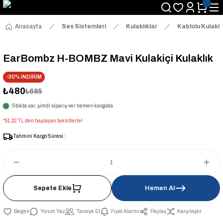
Anasayfa
Ses Sistemleri
Kulaklıklar
Kablolu Kulaklı
EarBombz H-BOMBZ Mavi Kulakiçi Kulaklık
-30% İNDİRİM
₺480
₺685
Stokta var, şimdi sipariş ver hemen kargoda
*51,22 TL den başlayan taksitlerle!
Tahmini Kargo Süresi :
Sepete Ekle
Hemen Al
Yorum Yaz
Tavsiye Et
Fiyat Alarmı
Paylaş
Karşılaştır