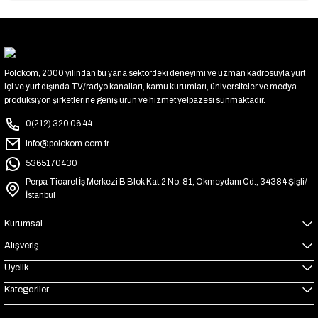
Polokom, 2000 yılından bu yana sektördeki deneyimi ve uzman kadrosuyla yurt
içi ve yurt dışında TV/radyo kanalları, kamu kurumları, üniversiteler ve medya-
prodüksiyon şirketlerine geniş ürün ve hizmet yelpazesi sunmaktadır.
0(212) 320 06 44
info@polokom.com.tr
5365170430
Perpa Ticaret İş Merkezi B Blok Kat:2 No: 81, Okmeydanı Cd., 34384 Şişli/
İstanbul
Kurumsal
Alışveriş
Üyelik
Kategoriler