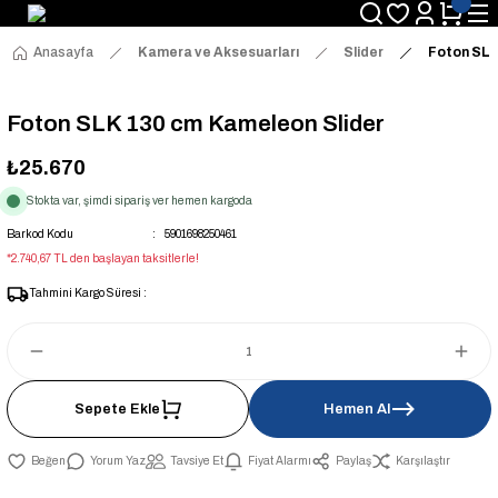
Anasayfa
Kamera ve Aksesuarları
Slider
Foton SLK
Foton SLK 130 cm Kameleon Slider
₺25.670
Stokta var, şimdi sipariş ver hemen kargoda
Barkod Kodu
5901698250461
*2.740,67 TL den başlayan taksitlerle!
Tahmini Kargo Süresi :
Sepete Ekle
Hemen Al
Yorum Yaz
Tavsiye Et
Fiyat Alarmı
Paylaş
Karşılaştır