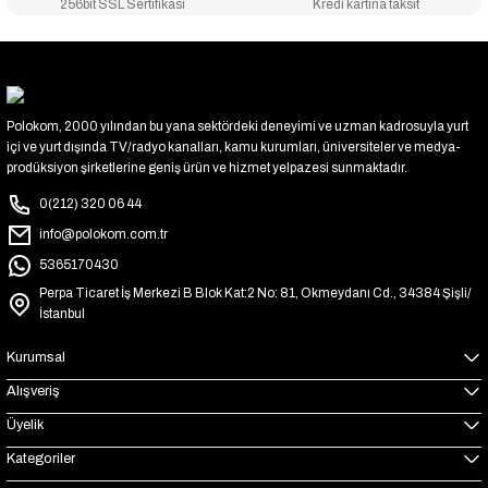
256bit SSL Sertifikası
Kredi kartına taksit
Polokom, 2000 yılından bu yana sektördeki deneyimi ve uzman kadrosuyla yurt
içi ve yurt dışında TV/radyo kanalları, kamu kurumları, üniversiteler ve medya-
prodüksiyon şirketlerine geniş ürün ve hizmet yelpazesi sunmaktadır.
0(212) 320 06 44
info@polokom.com.tr
5365170430
Perpa Ticaret İş Merkezi B Blok Kat:2 No: 81, Okmeydanı Cd., 34384 Şişli/
İstanbul
Kurumsal
Alışveriş
Üyelik
Kategoriler