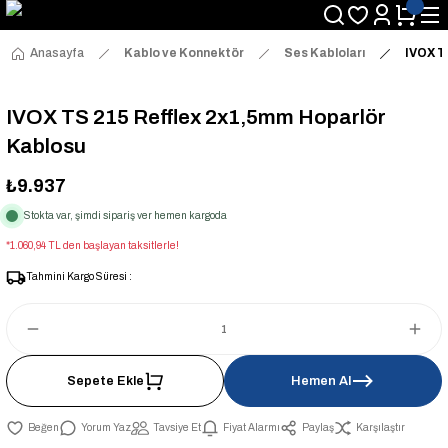
Anasayfa
Kablo ve Konnektör
Ses Kabloları
IVOX T
IVOX TS 215 Refflex 2x1,5mm Hoparlör
Kablosu
₺9.937
Stokta var, şimdi sipariş ver hemen kargoda
*1.060,94 TL den başlayan taksitlerle!
Tahmini Kargo Süresi :
Sepete Ekle
Hemen Al
Yorum Yaz
Tavsiye Et
Fiyat Alarmı
Paylaş
Karşılaştır