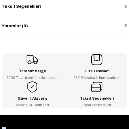
Taksit Seçenekleri
Yorumlar (0)
Ücretsiz Kargo
Hızlı Teslimat
2000 TL ve üzeri tüm siparişlerde
16:00’a kadar ki tüm siparişler
Güvenli Alışveriş
Taksit Seçenekleri
256bit SSL Sertifikası
Kredi kartına taksit