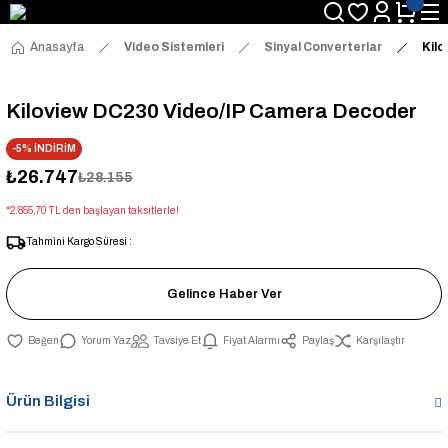
Anasayfa
Video Sistemleri
Sinyal Converterlar
Kil
Kiloview DC230 Video/IP Camera Decoder
-5% İNDİRİM
₺26.747
₺28.155
*2.855,70 TL den başlayan taksitlerle!
Tahmini Kargo Süresi :
Gelince Haber Ver
Yorum Yaz
Tavsiye Et
Fiyat Alarmı
Paylaş
Karşılaştır
Ürün Bilgisi