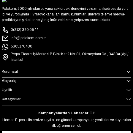
Polokom, 2000 yılından bu yana sektördeki deneyimi ve uzman kadrosuyla yurt
içi ve yurt dışında TV/radyo kanalları, kamu kurumları, üniversiteler ve medya-
prodüksiyon şirketlerine geniş ürün ve hizmet yelpazesi sunmaktadır.
0(212) 320 06 44
info@polokom.com.tr
5365170430
Perpa Ticaret İş Merkezi B Blok Kat:2 No: 81, Okmeydanı Cd., 34384 Şişli/
İstanbul
Kurumsal
Alışveriş
Üyelik
Kategoriler
Kampanyalardan Haberdar Ol!
Hemen E-posta listemize kayıt ol, en güncel kampanyalar, yenilikler ve duyuruları
ilk öğrenen sen ol.