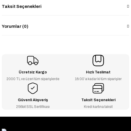
Taksit Seçenekleri
Yorumlar (0)
Ücretsiz Kargo
Hızlı Teslimat
2000 TL ve üzeri tüm siparişlerde
16:00’a kadar ki tüm siparişler
Güvenli Alışveriş
Taksit Seçenekleri
256bit SSL Sertifikası
Kredi kartına taksit