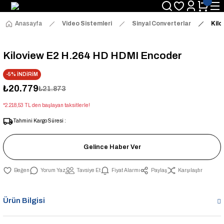
Anasayfa
Video Sistemleri
Sinyal Converterlar
Kil
Kiloview E2 H.264 HD HDMI Encoder
-5% İNDİRİM
₺20.779
₺21.873
*2.218,53 TL den başlayan taksitlerle!
Tahmini Kargo Süresi :
Gelince Haber Ver
Yorum Yaz
Tavsiye Et
Fiyat Alarmı
Paylaş
Karşılaştır
Ürün Bilgisi