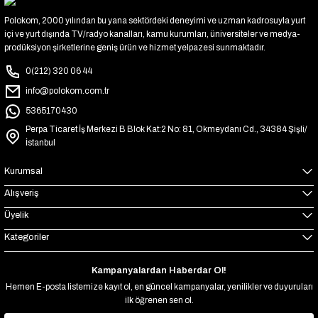
Polokom, 2000 yılından bu yana sektördeki deneyimi ve uzman kadrosuyla yurt
içi ve yurt dışında TV/radyo kanalları, kamu kurumları, üniversiteler ve medya-
prodüksiyon şirketlerine geniş ürün ve hizmet yelpazesi sunmaktadır.
0(212) 320 06 44
info@polokom.com.tr
5365170430
Perpa Ticaret İş Merkezi B Blok Kat:2 No: 81, Okmeydanı Cd., 34384 Şişli/
İstanbul
Kurumsal
Alışveriş
Üyelik
Kategoriler
Kampanyalardan Haberdar Ol!
Hemen E-posta listemize kayıt ol, en güncel kampanyalar, yenilikler ve duyuruları
ilk öğrenen sen ol.