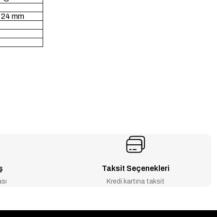
 x 24 mm
ş
Taksit Seçenekleri
ası
Kredi kartına taksit