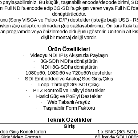
paylaşabilirsiniz. Bu küçük, taşınabilir encode/decode birimi, SDI
ı Full NDI’a encode edip 3G-SDI’a çıkışını veren veya Full NDI’da
dönüştürücüdür.
olünü (Sony VISCA ve Pelco-D/P) destekler (isteğe bağlı USB - 
ıyken güç adaptörü olmadan güç sağlayabilirsiniz. Ön taraftaki tall
man programda veya önizlemede olduğunu gösterir. Ünitenin alt kı
dişli bir montaj deliği vardır.
Ürün Özellikleri
·
Videoyu NDI IP İş Akışınızla Paylaşın
·
3G-SDI'ı NDI'a dönüştürün
·
NDI'ı 3G-SDI'a dönüştürün
·
1080p60, 1080i60 ve 720p60'ı destekler
·
SDI Embedded ve Analog Ses Giriş/Çıkış
·
Loop-Through 3G-SDI Çıkışı
·
PTZ Kontrolü ve Tally'yi destekler
·
Harici Güç ve PoE'yi Destekler
·
Web Tabanlı Arayüz
·
Taşınabilir Form Faktörü
Teknik Özellikler
Giriş
ideo Giriş Konektörleri
1 x BNC (3G-SDI)
Giriş Video Formatı
60 fps'de SDI 1080