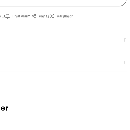
 Et
Fiyat Alarmı
Paylaş
Karşılaştır
der