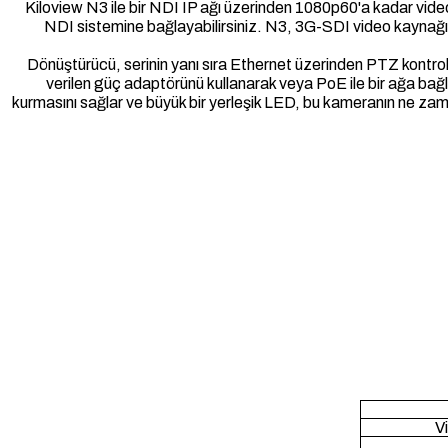
Kiloview N3 ile bir NDI IP ağı üzerinden 1080p60'a kadar video 
NDI sistemine bağlayabilirsiniz. N3, 3G-SDI video kaynağın
Dönüştürücü, serinin yanı sıra Ethernet üzerinden PTZ kontr
verilen güç adaptörünü kullanarak veya PoE ile bir ağa bağl
kurmasını sağlar ve büyük bir yerleşik LED, bu kameranın ne za
V