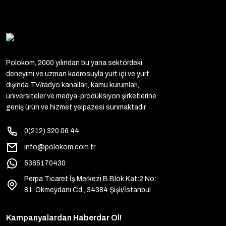
Polokom, 2000 yılından bu yana sektördeki
deneyimi ve uzman kadrosuyla yurt içi ve yurt
dışında TV/radyo kanalları, kamu kurumları,
üniversiteler ve medya-prodüksiyon şirketlerine
geniş ürün ve hizmet yelpazesi sunmaktadır.
0(212) 320 06 44
info@polokom.com.tr
5365170430
Perpa Ticaret İş Merkezi B Blok Kat:2 No:
81, Okmeydanı Cd., 34384 Şişli/İstanbul
Kampanyalardan Haberdar Ol!