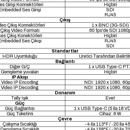
es Girişi Konnektörleri
Hiçbiri
Embedded Ses Girişi
SDI
RJ45
Çıkış
deo Çıkış Konnektörleri
1 x BNC (3G-SDI)
Çıkış Video Formatı
60 fps'de SDI 1080
es Çıkış Konektörleri
Hiçbiri
Embedded Ses Çıkışı
RJ45
SDI
Standartlar
HDR Uyumluluğu
Üretici Tarafından Belirt
Bağlantı
Diğer G/Ç
1 x USB Type-C PT
Genişleme yuvaları
Hiçbiri
IP Akışı
Video IP Encoding
NDI: 1920 x 1080, 60p
Video IP Decoding
NDI: 1920 x 1080, 60p
Donanım
Tally Işık
Evet
Güç
Güç Bağlantısı
1 x USB Type-C (5 ila 18 VD
Güç Tüketimi
Cihaz: 6 W
Çevre
Çalışma Sıcaklığı
-4 ila 113°F / -20 ila 4
Depolama Sıcaklığı
-4 ila 158°F / -20 ila 7