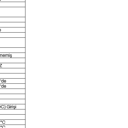
p
ilmemiş
Z
'de
'de
C) Girişi
5°C
0°C