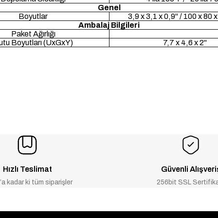
Genel
Boyutlar
3,9 x 3,1 x 0,9" / 100 x 80
Ambalaj Bilgileri
Paket Ağırlığı
utu Boyutları (UxGxY)
7,7 x 4,6 x 2"
Hızlı Teslimat
Güvenli Alışveri
a kadar ki tüm siparişler
256bit SSL Sertifik