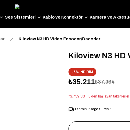
Ses Sistemleri
Kablo ve Konnektör
Kamera ve Aksesua
lar
Kiloview N3 HD Video Encoder/Decoder
Kiloview N3 HD
-5% İNDİRİM
₺35.211
₺37.064
*3.759,33 TL den başlayan taksitlerle!
Tahmini Kargo Süresi :