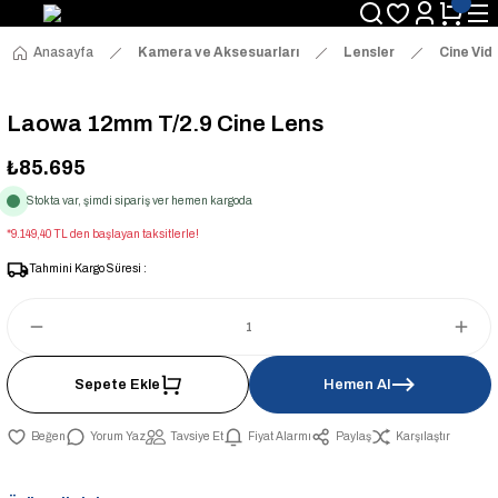
Anasayfa
Kamera ve Aksesuarları
Lensler
Cine Vid
Laowa 12mm T/2.9 Cine Lens
₺85.695
Stokta var, şimdi sipariş ver hemen kargoda
*9.149,40 TL den başlayan taksitlerle!
Tahmini Kargo Süresi :
Sepete Ekle
Hemen Al
Yorum Yaz
Tavsiye Et
Fiyat Alarmı
Paylaş
Karşılaştır