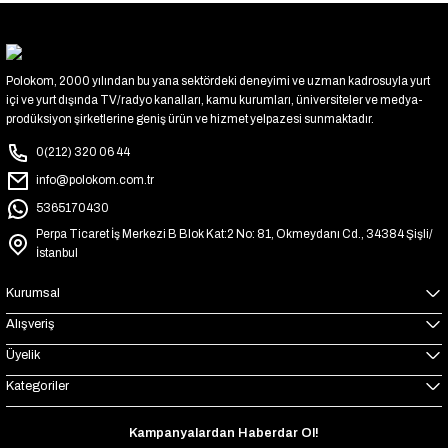
Polokom, 2000 yılından bu yana sektördeki deneyimi ve uzman kadrosuyla yurt
içi ve yurt dışında TV/radyo kanalları, kamu kurumları, üniversiteler ve medya-
prodüksiyon şirketlerine geniş ürün ve hizmet yelpazesi sunmaktadır.
0(212) 320 06 44
info@polokom.com.tr
5365170430
Perpa Ticaret İş Merkezi B Blok Kat:2 No: 81, Okmeydanı Cd., 34384 Şişli/
İstanbul
Kurumsal
Alışveriş
Üyelik
Kategoriler
Kampanyalardan Haberdar Ol!