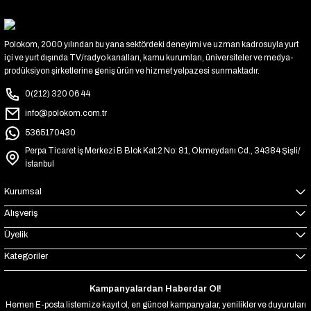
Polokom, 2000 yılından bu yana sektördeki deneyimi ve uzman kadrosuyla yurt
içi ve yurt dışında TV/radyo kanalları, kamu kurumları, üniversiteler ve medya-
prodüksiyon şirketlerine geniş ürün ve hizmet yelpazesi sunmaktadır.
0(212) 320 06 44
info@polokom.com.tr
5365170430
Perpa Ticaret İş Merkezi B Blok Kat:2 No: 81, Okmeydanı Cd., 34384 Şişli/
İstanbul
Kurumsal
Alışveriş
Üyelik
Kategoriler
Kampanyalardan Haberdar Ol!
Hemen E-posta listemize kayıt ol, en güncel kampanyalar, yenilikler ve duyuruları