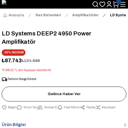
Anasayfa
Ses Sistemleri
Amplifikatörler
LD System
LD Systems DEEP2 4950 Power
Amplifikatör
-35% İNDİRİM
₺87.743
₺134.989
*9.368,02 TL den başlayan taksitlerle!
Tahmini Kargo Süresi :
Gelince Haber Ver
Yorum Yaz
Tavsiye Et
Fiyat Alarmı
Paylaş
Karşılaştır
Ürün Bilgisi