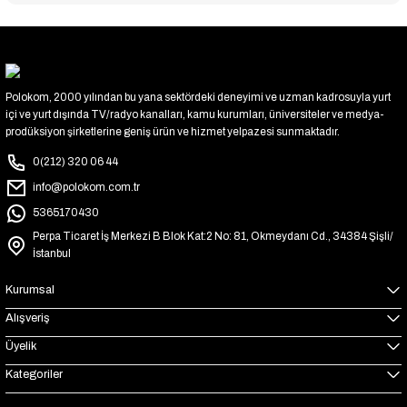
Polokom, 2000 yılından bu yana sektördeki deneyimi ve uzman kadrosuyla yurt
içi ve yurt dışında TV/radyo kanalları, kamu kurumları, üniversiteler ve medya-
prodüksiyon şirketlerine geniş ürün ve hizmet yelpazesi sunmaktadır.
0(212) 320 06 44
info@polokom.com.tr
5365170430
Perpa Ticaret İş Merkezi B Blok Kat:2 No: 81, Okmeydanı Cd., 34384 Şişli/
İstanbul
Kurumsal
Alışveriş
Üyelik
Kategoriler