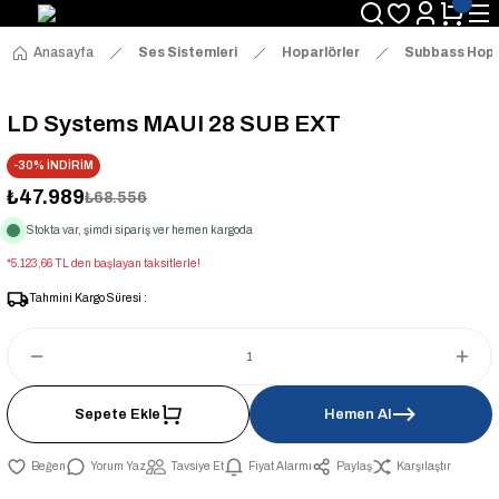
Anasayfa
Ses Sistemleri
Hoparlörler
Subbass Hopa
LD Systems MAUI 28 SUB EXT
-30% İNDİRİM
₺47.989
₺68.556
Stokta var, şimdi sipariş ver hemen kargoda
*5.123,66 TL den başlayan taksitlerle!
Tahmini Kargo Süresi :
Sepete Ekle
Hemen Al
Yorum Yaz
Tavsiye Et
Fiyat Alarmı
Paylaş
Karşılaştır